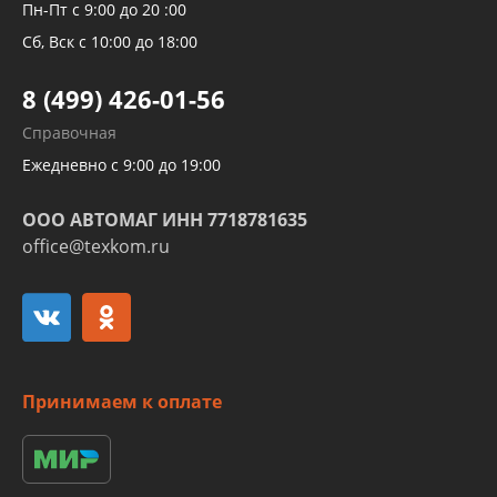
Рукавов компрессоров и турбин
Пн-Пт с 9:00 до 20 :00
Трубок кондиционеров
Сб, Вск с 10:00 до 18:00
Шлангов трубок КПП АКПП
8 (499) 426-01-56
Развертка пайка медных стальных
Справочная
алюминиевых трубок и штуцеров
Ежедневно с 9:00 до 19:00
ООО АВТОМАГ ИНН 7718781635
office@texkom.ru
Принимаем к оплате