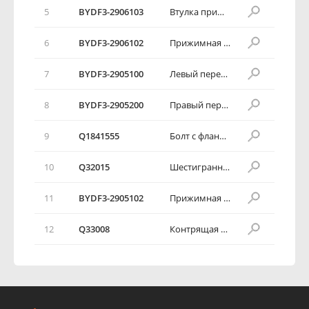
5
BYDF3-2906103
Втулка прижимной пластины стабилизатора поперечной устойчивости
6
BYDF3-2906102
Прижимная пластина стабилизатора поперечной устойчивости
7
BYDF3-2905100
Левый передний амортизатор в сборе
8
BYDF3-2905200
Правый передний амортизатор в сборе
9
Q1841555
Болт с фланцевой головкой
10
Q32015
Шестигранная фланцевая гайка
11
BYDF3-2905102
Прижимная пластина с гайкой
12
Q33008
Контрящая гайка