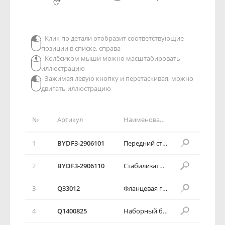
- Клик по детали отобразит соответствующие
позиции в списке, справа
- Колёсиком мыши можно масштабировать
иллюстрацию
- Зажимая левую кнопку и перетаскивая, можно
двигать иллюстрацию
№
Артикул
Наименование детали
1
BYDF3-2906101
Передний стабилизатор поперечной устойчивости
2
BYDF3-2906110
Стабилизатор поперечной устойчивости с шаровой шарнирной опорой в сборе
3
Q33012
Фланцевая гайка
4
Q1400825
Наборный болт с шестигранной головкой