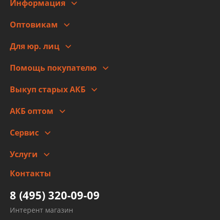
Информация
О компании
Оптовикам
Адреса
Сотрудничество
Новости
Для юр. лиц
Для юр. лиц
Автоблог
Помощь покупателю
Правовая информация
Что с моим заказом
Выкуп старых АКБ
Оплата
Стоимость
Гарантии и возврат
АКБ оптом
Сотрудничество
Скидки
Сервис
Автомойка и шиномонтаж
Услуги
Заправка кондиционера авто
Изготовление и ремонт рукавов
Контакты
Детейлинг
высокого давления
Тормозных трубок
8 (495) 320-09-09
Рукавов гидроусилителей
Интерент магазин