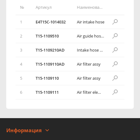
№
Артикул
Наименование детали
1
E4T15C-1014032
Air intake hose
2
T15-1109510
Air guide hose assy
3
T15-1109210AD
Intake hose assy
4
T15-1109110AD
Air filter assy
5
T15-1109110
Air filter assy
6
T15-1109111
Air filter element
Информация
О компании