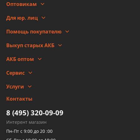
Оптовикам
Адреса
Сотрудничество
Новости
Для юр. лиц
Для юр. лиц
Автоблог
Помощь покупателю
Правовая информация
Что с моим заказом
Выкуп старых АКБ
Оплата
Стоимость
Гарантии и возврат
АКБ оптом
Сотрудничество
Скидки
Сервис
Автомойка и шиномонтаж
Услуги
Заправка кондиционера авто
Изготовление и ремонт рукавов
Контакты
Детейлинг
высокого давления
Тормозных трубок
8 (495) 320-09-09
Рукавов гидроусилителей
Интерент магазин
Рукавов компрессоров и турбин
Пн-Пт с 9:00 до 20 :00
Трубок кондиционеров