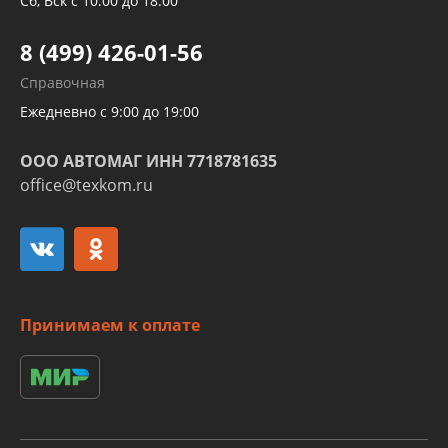
Сб, Вск с 10:00 до 18:00
Шлангов трубок КПП АКПП
8 (499) 426-01-56
Развертка пайка медных стальных
Справочная
алюминиевых трубок и штуцеров
Ежедневно с 9:00 до 19:00
ООО АВТОМАГ ИНН 7718781635
office@texkom.ru
Принимаем к оплате