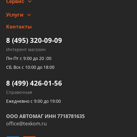
Сервис
Автомойка и шиномонтаж
Услуги
Заправка кондиционера авто
Изготовление и ремонт рукавов
Контакты
Детейлинг
высокого давления
Тормозных трубок
8 (495) 320-09-09
Рукавов гидроусилителей
Интерент магазин
Рукавов компрессоров и турбин
Пн-Пт с 9:00 до 20 :00
Трубок кондиционеров
Сб, Вск с 10:00 до 18:00
Шлангов трубок КПП АКПП
8 (499) 426-01-56
Развертка пайка медных стальных
Справочная
алюминиевых трубок и штуцеров
Ежедневно с 9:00 до 19:00
ООО АВТОМАГ ИНН 7718781635
office@texkom.ru