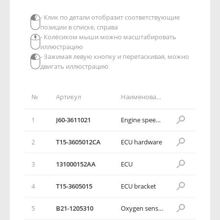
- Клик по детали отобразит соответствующие
позиции в списке, справа
- Колёсиком мыши можно масштабировать
иллюстрацию
- Зажимая левую кнопку и перетаскивая, можно
двигать иллюстрацию
№
Артикул
Наименование детали
1
J60-3611021
Engine speed sensor
2
T15-3605012CA
ECU hardware
3
131000152AA
ECU
4
T15-3605015
ECU bracket
5
B21-1205310
Oxygen sensor