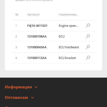
№
Артикул
Наименование детали
1
F4J16-3611021
Engine speed sensor
2
131000198AA
ECU
3
131000043AA
ECU hardware
4
131000112AA
ECU bracket
Информация
О компании
Оптовикам
Адреса
Сотрудничество