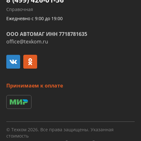
Развертка пайка медных стальных
Справочная
алюминиевых трубок и штуцеров
Ежедневно с 9:00 до 19:00
ООО АВТОМАГ ИНН 7718781635
office@texkom.ru
Принимаем к оплате
© Техком 2026. Все права защищены. Указанная
стоимость