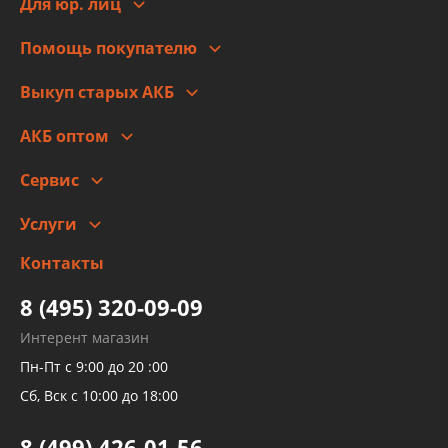
Новости
Для юр. лиц
Для юр. лиц
Автоблог
Помощь покупателю
Правовая информация
Что с моим заказом
Выкуп старых АКБ
Оплата
Стоимость
Гарантии и возврат
АКБ оптом
Сотрудничество
Скидки
Сервис
Автомойка и шиномонтаж
Услуги
Заправка кондиционера авто
Изготовление и ремонт рукавов
Контакты
Детейлинг
высокого давления
Тормозных трубок
8 (495) 320-09-09
Рукавов гидроусилителей
Интерент магазин
Рукавов компрессоров и турбин
Пн-Пт с 9:00 до 20 :00
Трубок кондиционеров
Сб, Вск с 10:00 до 18:00
Шлангов трубок КПП АКПП
8 (499) 426-01-56