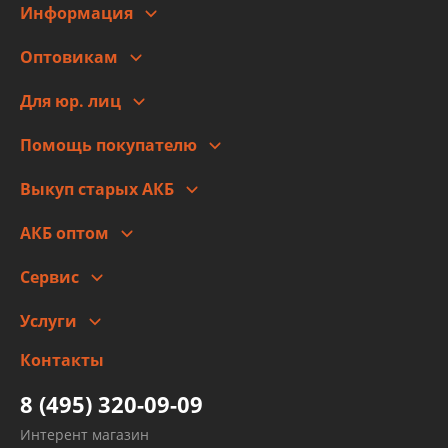
Информация
О компании
Оптовикам
Адреса
Сотрудничество
Новости
Для юр. лиц
Для юр. лиц
Автоблог
Помощь покупателю
Правовая информация
Что с моим заказом
Выкуп старых АКБ
Оплата
Стоимость
Гарантии и возврат
АКБ оптом
Сотрудничество
Скидки
Сервис
Автомойка и шиномонтаж
Услуги
Заправка кондиционера авто
Изготовление и ремонт рукавов
Контакты
Детейлинг
высокого давления
Тормозных трубок
8 (495) 320-09-09
Рукавов гидроусилителей
Интерент магазин