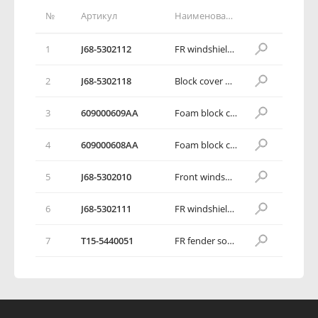
№
Артикул
Наименование детали
1
J68-5302112
FR windshield LWR trim panel cover plate RH
2
J68-5302118
Block cover RH
3
609000609AA
Foam block cover RH
4
609000608AA
Foam block cover LH
5
J68-5302010
Front windshield LWR trim panel assy
6
J68-5302111
FR windshield LWR trim panel cover plate LH
7
T15-5440051
FR fender sound insulation cotton LH