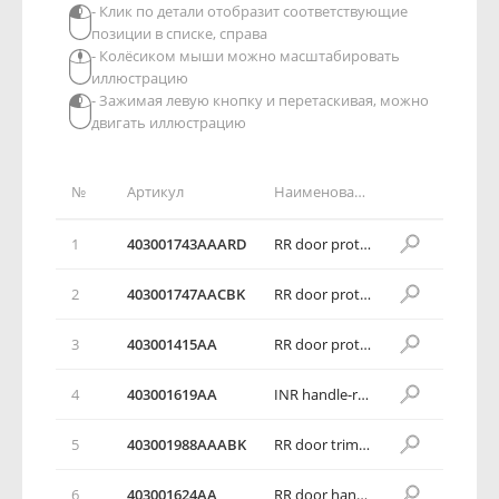
- Клик по детали отобразит соответствующие
позиции в списке, справа
- Колёсиком мыши можно масштабировать
иллюстрацию
- Зажимая левую кнопку и перетаскивая, можно
двигать иллюстрацию
№
Артикул
Наименование детали
1
403001743AAARD
RR door protector with switch assy RH
2
403001747AACBK
RR door protector with switch assy RH
3
403001415AA
RR door protective film assy RH
4
403001619AA
INR handle-rr door RH
5
403001988AAABK
RR door trim panel assy RH
6
403001624AA
RR door handle trim cover plug RH