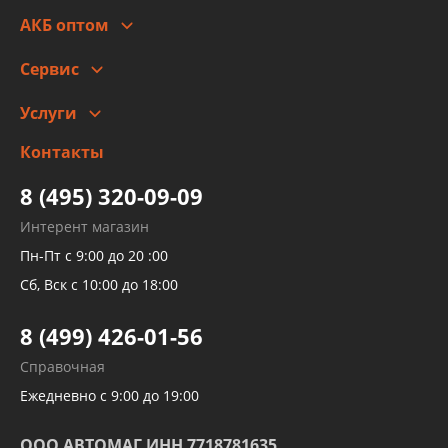
Стоимость
Гарантии и возврат
АКБ оптом
Сотрудничество
Скидки
Сервис
Автомойка и шиномонтаж
Услуги
Заправка кондиционера авто
Изготовление и ремонт рукавов
Контакты
Детейлинг
высокого давления
Тормозных трубок
8 (495) 320-09-09
Рукавов гидроусилителей
Интерент магазин
Рукавов компрессоров и турбин
Пн-Пт с 9:00 до 20 :00
Трубок кондиционеров
Сб, Вск с 10:00 до 18:00
Шлангов трубок КПП АКПП
8 (499) 426-01-56
Развертка пайка медных стальных
Справочная
алюминиевых трубок и штуцеров
Ежедневно с 9:00 до 19:00
ООО АВТОМАГ ИНН 7718781635