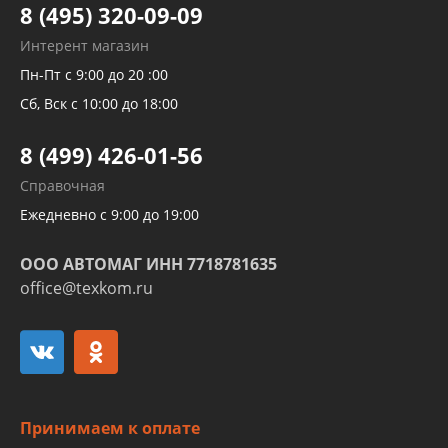
Тормозных трубок
8 (495) 320-09-09
Рукавов гидроусилителей
Интерент магазин
Рукавов компрессоров и турбин
Пн-Пт с 9:00 до 20 :00
Трубок кондиционеров
Сб, Вск с 10:00 до 18:00
Шлангов трубок КПП АКПП
8 (499) 426-01-56
Развертка пайка медных стальных
Справочная
алюминиевых трубок и штуцеров
Ежедневно с 9:00 до 19:00
ООО АВТОМАГ ИНН 7718781635
office@texkom.ru
Принимаем к оплате