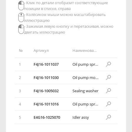
- Клик по детали отобразит соответствующие
позиции в списке, справа
- Колёсиком мыши можно масштабировать
иллюстрацию
- Зажимая левую кнопку и перетаскивая, можно
двигать иллюстрацию
№
Артикул
Наименование детали
1
F4J16-1011037
Oil pump sprocket
2
F4J16-1011030
Oil pump movable guide rail
3
F4J16-1005032
Sealing washer
4
F4J16-1011016
Oil pump sprocket cover
5
E4G16-1025070
Idler assy