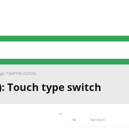
ggo 7 (E4T15C+CVT25)
: Touch type switch
№
Артикул