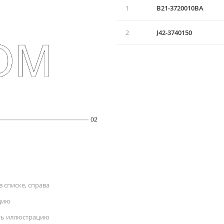
1
B21-3720010BA
2
J42-3740150
 списке, справа
цию
ать иллюстрацию