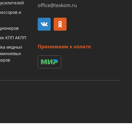
оусилителей
office@texkom.ru
рессоров и
ционеров
бок КПП АКПП
Принимаем к оплате
йка медных
юминиевых
церов