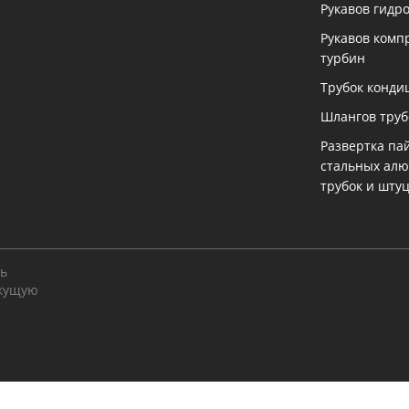
Рукавов гидр
Рукавов комп
турбин
Трубок конди
Шлангов тру
Развертка па
стальных ал
трубок и шту
ть
екущую