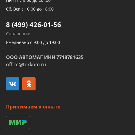
Пн-Пт с 9:00 до 20 :00
Трубок кондиционеров
Сб, Вск с 10:00 до 18:00
Шлангов трубок КПП АКПП
8 (499) 426-01-56
Развертка пайка медных стальных
Справочная
алюминиевых трубок и штуцеров
Ежедневно с 9:00 до 19:00
ООО АВТОМАГ ИНН 7718781635
office@texkom.ru
Принимаем к оплате