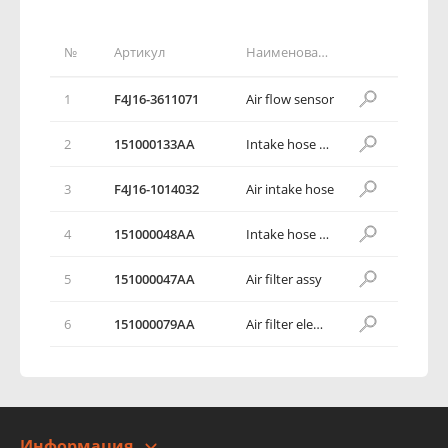
№
Артикул
Наименование детали
1
F4J16-3611071
Air flow sensor
2
151000133AA
Intake hose assy
3
F4J16-1014032
Air intake hose
4
151000048AA
Intake hose assy
5
151000047AA
Air filter assy
6
151000079AA
Air filter element
Информация