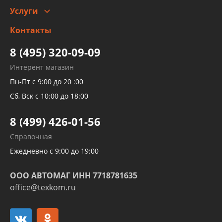
Услуги
Заправка кондиционера авто
Изготовление и ремонт рукавов
Контакты
Детейлинг
высокого давления
Тормозных трубок
8 (495) 320-09-09
Рукавов гидроусилителей
Интерент магазин
Рукавов компрессоров и турбин
Пн-Пт с 9:00 до 20 :00
Трубок кондиционеров
Сб, Вск с 10:00 до 18:00
Шлангов трубок КПП АКПП
8 (499) 426-01-56
Развертка пайка медных стальных
Справочная
алюминиевых трубок и штуцеров
Ежедневно с 9:00 до 19:00
ООО АВТОМАГ ИНН 7718781635
office@texkom.ru