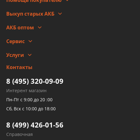
Правовая информация
Что с моим заказом
Выкуп старых АКБ
Оплата
Стоимость
Гарантии и возврат
АКБ оптом
Сотрудничество
Скидки
Сервис
Автомойка и шиномонтаж
Услуги
Заправка кондиционера авто
Изготовление и ремонт рукавов
Контакты
Детейлинг
высокого давления
Тормозных трубок
8 (495) 320-09-09
Рукавов гидроусилителей
Интерент магазин
Рукавов компрессоров и турбин
Пн-Пт с 9:00 до 20 :00
Трубок кондиционеров
Сб, Вск с 10:00 до 18:00
Шлангов трубок КПП АКПП
8 (499) 426-01-56
Развертка пайка медных стальных
Справочная
алюминиевых трубок и штуцеров