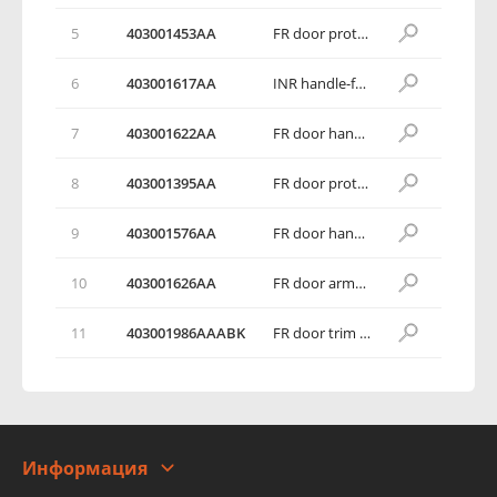
5
403001453AA
FR door protector assy RH
6
403001617AA
INR handle-fr door RH
7
403001622AA
FR door handle box block cover RH
8
403001395AA
FR door protective film assy RH
9
403001576AA
FR door handle box gasket RH
10
403001626AA
FR door armrest block cover RH
11
403001986AAABK
FR door trim panel assy RH
Информация
О компании