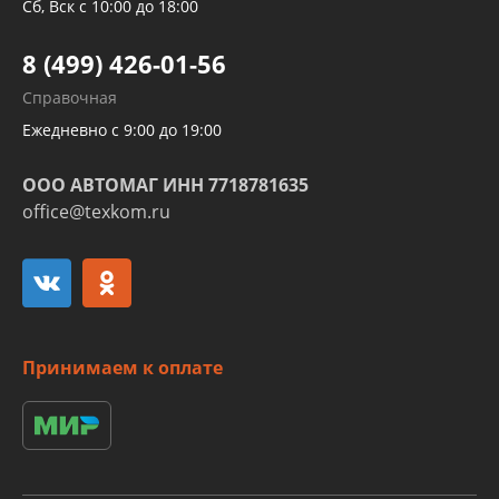
Трубок кондиционеров
Сб, Вск с 10:00 до 18:00
Шлангов трубок КПП АКПП
8 (499) 426-01-56
Развертка пайка медных стальных
Справочная
алюминиевых трубок и штуцеров
Ежедневно с 9:00 до 19:00
ООО АВТОМАГ ИНН 7718781635
office@texkom.ru
Принимаем к оплате