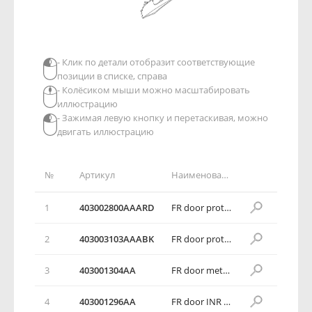
- Клик по детали отобразит соответствующие
позиции в списке, справа
- Колёсиком мыши можно масштабировать
иллюстрацию
- Зажимая левую кнопку и перетаскивая, можно
двигать иллюстрацию
№
Артикул
Наименование детали
1
403002800AAARD
FR door protector with switch assy RH
2
403003103AAABK
FR door protector with switch assy RH
3
403001304AA
FR door metal bracket RH
4
403001296AA
FR door INR triangle block assy RH