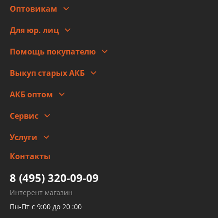
Оптовикам
Адреса
Сотрудничество
Новости
Для юр. лиц
Для юр. лиц
Автоблог
Помощь покупателю
Правовая информация
Что с моим заказом
Выкуп старых АКБ
Оплата
Стоимость
Гарантии и возврат
АКБ оптом
Сотрудничество
Скидки
Сервис
Автомойка и шиномонтаж
Услуги
Заправка кондиционера авто
Изготовление и ремонт рукавов
Контакты
Детейлинг
высокого давления
Тормозных трубок
8 (495) 320-09-09
Рукавов гидроусилителей
Интерент магазин
Рукавов компрессоров и турбин
Пн-Пт с 9:00 до 20 :00