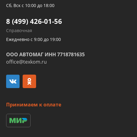
Трубок кондиционеров
Сб, Вск с 10:00 до 18:00
Шлангов трубок КПП АКПП
8 (499) 426-01-56
Развертка пайка медных стальных
Справочная
алюминиевых трубок и штуцеров
Ежедневно с 9:00 до 19:00
ООО АВТОМАГ ИНН 7718781635
office@texkom.ru
Принимаем к оплате