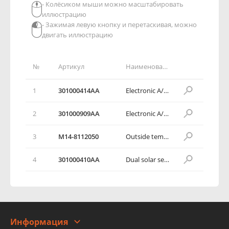
- Колёсиком мыши можно масштабировать
иллюстрацию
- Зажимая левую кнопку и перетаскивая, можно
двигать иллюстрацию
№
Артикул
Наименование детали
1
301000414AA
Electronic A/C crontrol panel assy
2
301000909AA
Electronic A/C crontrol panel assy
3
M14-8112050
Outside temperature sensor assy
4
301000410AA
Dual solar sensor block cover
Информация