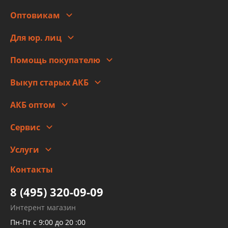
О компании
Оптовикам
Адреса
Сотрудничество
Новости
Для юр. лиц
Для юр. лиц
Автоблог
Помощь покупателю
Правовая информация
Что с моим заказом
Выкуп старых АКБ
Оплата
Стоимость
Гарантии и возврат
АКБ оптом
Сотрудничество
Скидки
Сервис
Автомойка и шиномонтаж
Услуги
Заправка кондиционера авто
Изготовление и ремонт рукавов
Контакты
Детейлинг
высокого давления
Тормозных трубок
8 (495) 320-09-09
Рукавов гидроусилителей
Интерент магазин
Рукавов компрессоров и турбин
Пн-Пт с 9:00 до 20 :00