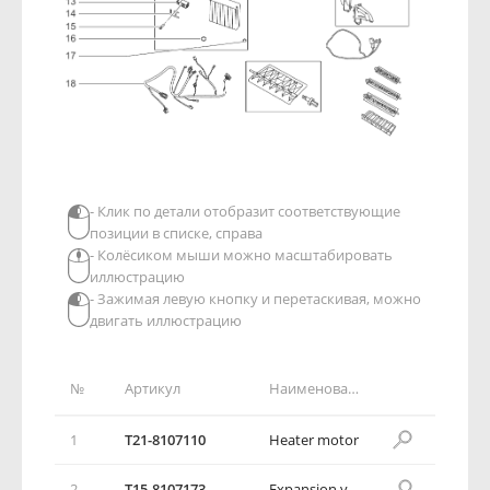
- Клик по детали отобразит соответствующие
позиции в списке, справа
- Колёсиком мыши можно масштабировать
иллюстрацию
- Зажимая левую кнопку и перетаскивая, можно
двигать иллюстрацию
№
Артикул
Наименование детали
1
T21-8107110
Heater motor
2
T15-8107173
Expansion valve cove plate