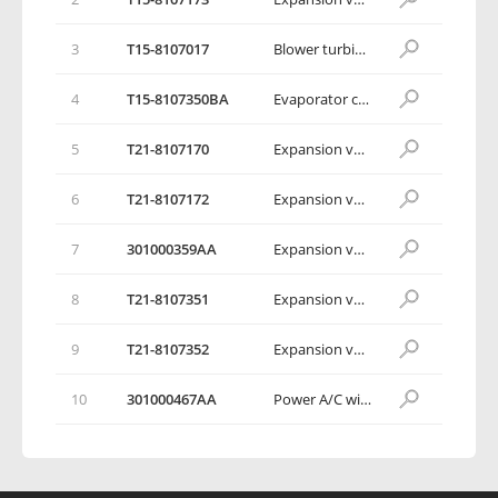
3
T15-8107017
Blower turbine housing assy
4
T15-8107350BA
Evaporator core assy
5
T21-8107170
Expansion valve
6
T21-8107172
Expansion valve fixing clamp plate
7
301000359AA
Expansion valve fixing bolt
8
T21-8107351
Expansion valve O-ring 1
9
T21-8107352
Expansion valve O-ring 2
10
301000467AA
Power A/C wiring harness assy