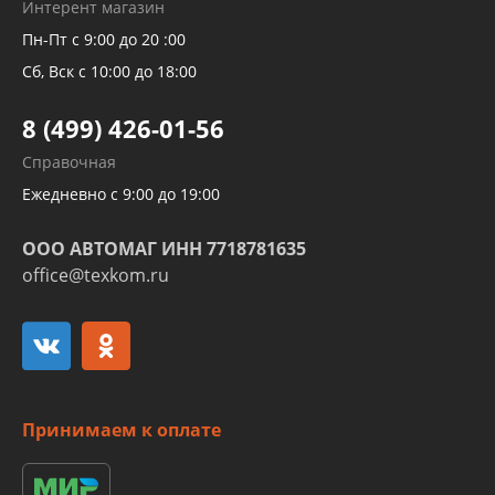
Интерент магазин
Рукавов компрессоров и турбин
Пн-Пт с 9:00 до 20 :00
Трубок кондиционеров
Сб, Вск с 10:00 до 18:00
Шлангов трубок КПП АКПП
8 (499) 426-01-56
Развертка пайка медных стальных
Справочная
алюминиевых трубок и штуцеров
Ежедневно с 9:00 до 19:00
ООО АВТОМАГ ИНН 7718781635
office@texkom.ru
Принимаем к оплате