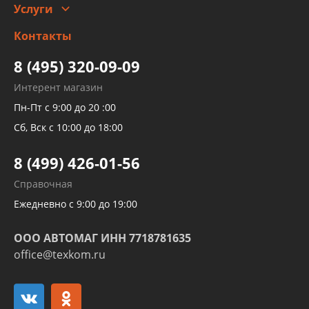
Услуги
Заправка кондиционера авто
Изготовление и ремонт рукавов
Контакты
Детейлинг
высокого давления
Тормозных трубок
8 (495) 320-09-09
Рукавов гидроусилителей
Интерент магазин
Рукавов компрессоров и турбин
Пн-Пт с 9:00 до 20 :00
Трубок кондиционеров
Сб, Вск с 10:00 до 18:00
Шлангов трубок КПП АКПП
8 (499) 426-01-56
Развертка пайка медных стальных
Справочная
алюминиевых трубок и штуцеров
Ежедневно с 9:00 до 19:00
ООО АВТОМАГ ИНН 7718781635
office@texkom.ru