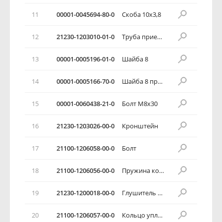
11
00001-0045694-80-0
Скоба 10х3,8
12
21230-1203010-01-0
Труба приемная
13
00001-0005196-01-0
Шайба 8
14
00001-0005166-70-0
Шайба 8 пружинная
15
00001-0060438-21-0
Болт М8х30
16
21230-1203026-00-0
Кронштейн
17
21100-1206058-00-0
Болт
18
21100-1206056-00-0
Пружина коническая
19
21230-1200018-00-0
Глушитель дополнительный с нейтрализатором в сборе
20
21100-1206057-00-0
Кольцо уплотнительное