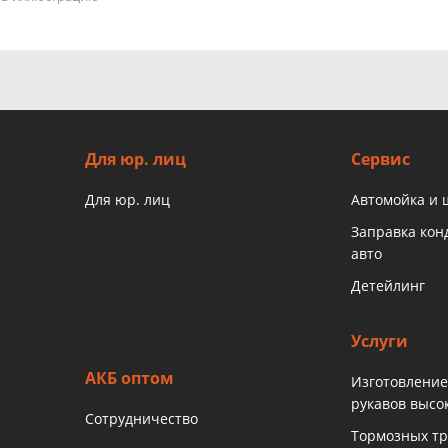
Для юр. лиц
Сервис
Для юр. лиц
Автомойка и
Заправка ко
авто
Детейлинг
Услуги
АКБ оптом
Изготовление
рукавов высо
Сотрудничество
Тормозных тр