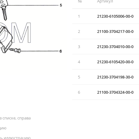
№
Артикул
1
21230-6105006-00-0
2
21100-3704217-00-0
3
21230-3704010-00-0
4
21230-6105420-00-0
5
21230-3704198-30-0
6
21100-3704324-00-0
 списке, справа
цию
ать иллюстрацию