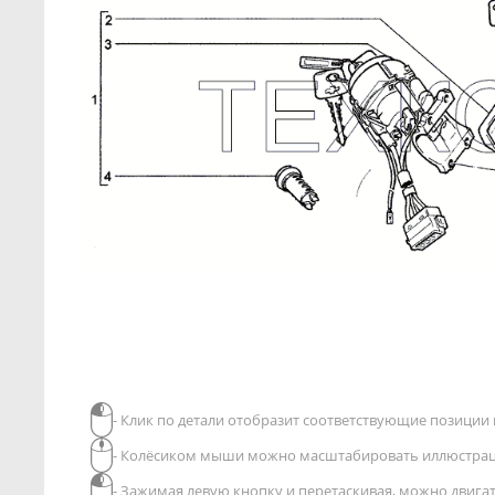
- Клик по детали отобразит соответствующие позиции в
- Колёсиком мыши можно масштабировать иллюстра
- Зажимая левую кнопку и перетаскивая, можно двиг