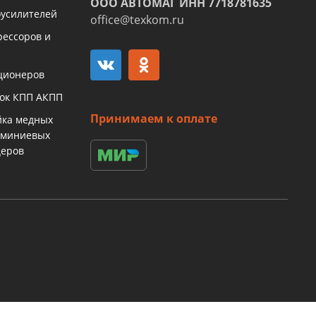
ООО АВТОМАГ ИНН 7718781635
оусилителей
office@texkom.ru
рессоров и
ционеров
бок КПП АКПП
Принимаем к оплате
йка медных
юминиевых
церов