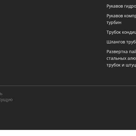
Рукавов гидр
Рукавов комп
турбин
Трубок конди
Шлангов тру
Развертка па
стальных ал
трубок и шту
ть
екущую