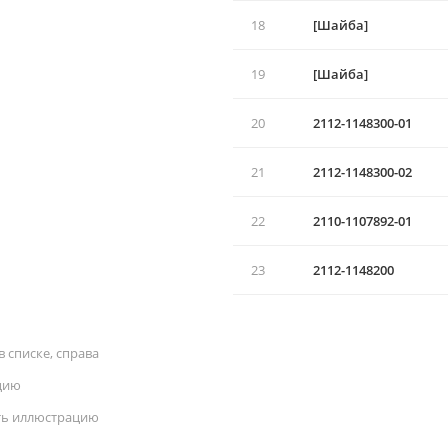
18
[Шайба]
19
[Шайба]
20
2112-1148300-01
21
2112-1148300-02
22
2110-1107892-01
23
2112-1148200
 списке, справа
цию
ать иллюстрацию