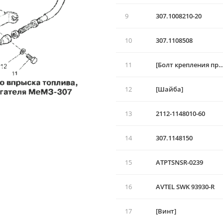
9
307.1008210-20
10
307.1108508
11
[Болт крепления при
12
[Шайба]
13
2112-1148010-60
14
307.1148150
15
ATPTSNSR-0239
16
AVTEL SWK 93930-R
17
[Винт]