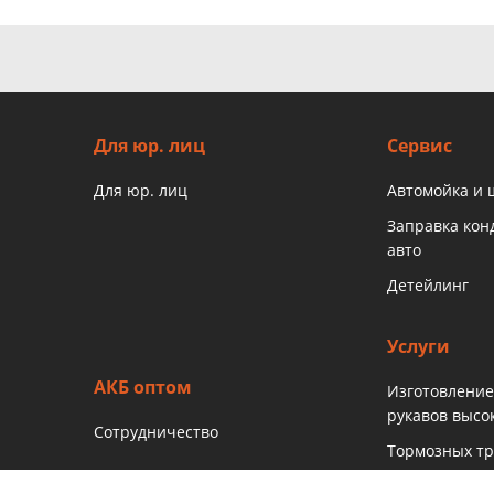
Для юр. лиц
Сервис
Для юр. лиц
Автомойка и
Заправка ко
авто
Детейлинг
Услуги
АКБ оптом
Изготовление
рукавов высо
Сотрудничество
Тормозных тр
Рукавов гидр