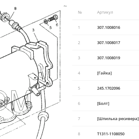
№
Артикул
1
307.1008016
2
307.1008017
3
307.1008019
4
[Гайка]
5
245.1702096
6
[Болт]
7
[Шпилька ресивера]
8
T1311-1108050