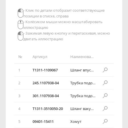
- Клик по детали отобразит соответствующие
позиции в списке, справа
- Колёсиком мыши можно масштабировать
иллюстрацию
- Зажимая левую кнопку и перетаскивая, можно
двигать иллюстрацию
№
Артикул
Наименование детали
1
T1311-1109067
Шланг впускной ресивера
2
245.1107938-04
Трубка подогрева дроссельного патрубка отводящая
3
301.1107938-04
Трубка подогрева дроссельного патрубка подводящая
4
T1311-3510050-20
Шланг вакуумного усилителя в сборе
5
09401-15411
Хомут