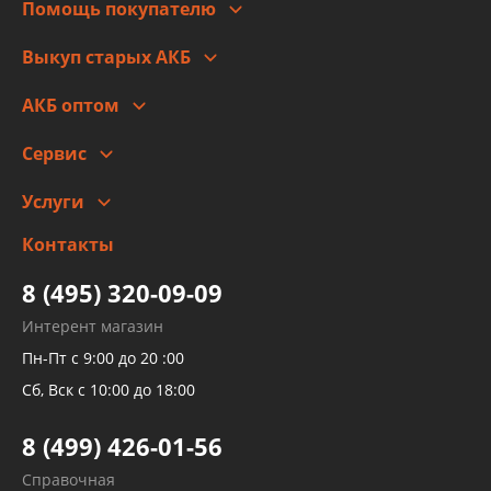
Помощь покупателю
Правовая информация
Что с моим заказом
Выкуп старых АКБ
Оплата
Стоимость
Гарантии и возврат
АКБ оптом
Сотрудничество
Скидки
Сервис
Автомойка и шиномонтаж
Услуги
Заправка кондиционера авто
Изготовление и ремонт рукавов
Контакты
Детейлинг
высокого давления
Тормозных трубок
8 (495) 320-09-09
Рукавов гидроусилителей
Интерент магазин
Рукавов компрессоров и турбин
Пн-Пт с 9:00 до 20 :00
Трубок кондиционеров
Сб, Вск с 10:00 до 18:00
Шлангов трубок КПП АКПП
8 (499) 426-01-56
Развертка пайка медных стальных
Справочная
алюминиевых трубок и штуцеров