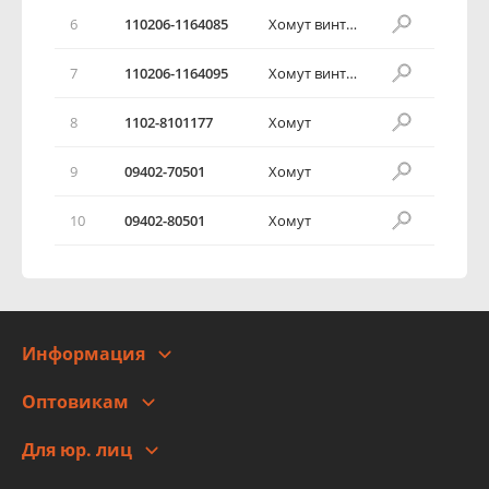
6
110206-1164085
Хомут винтовой червячный
7
110206-1164095
Хомут винтовой червячный
8
1102-8101177
Хомут
9
09402-70501
Хомут
10
09402-80501
Хомут
Информация
О компании
Оптовикам
Адреса
Сотрудничество
Новости
Для юр. лиц
Для юр. лиц
Автоблог