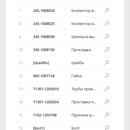
7
245.1008024
Коллектор выпускной в сборе
8
245.1008025
Коллектор выпускной
9
245.1008030
Шпилька выпускного коллектора
10
245.1008150
Прокладка
11
[Шайба]
Шайба
12
965-1007134
Гайка
13
T1301-1203010
Трубы приемные глушителя с тройником в сборе
14
T1301-1203024
Проставка-переходник системы выхлопа в сборе
15
1102-1203108
Пружина шарнира
16
[Болт]
Болт