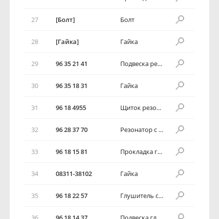
27
[Болт]
Болт
28
[Гайка]
Гайка
29
96 35 21 41
Подвеска резонатора
30
96 35 18 31
Гайка
31
96 18 4955
Щиток резонатора
32
96 28 37 70
Резонатор с трубами в сборе
33
96 18 15 81
Прокладка глушителя
34
08311-38102
Гайка
35
96 18 22 57
Глушитель с трубами в сборе
36
96 18 14 37
Подвеска глушителя