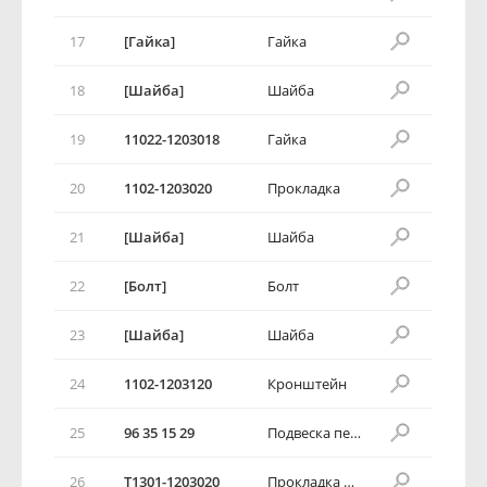
17
[Гайка]
Гайка
18
[Шайба]
Шайба
19
11022-1203018
Гайка
20
1102-1203020
Прокладка
21
[Шайба]
Шайба
22
[Болт]
Болт
23
[Шайба]
Шайба
24
1102-1203120
Кронштейн
25
96 35 15 29
Подвеска перепускной трубы
26
T1301-1203020
Прокладка фланца приемных труб в сборе