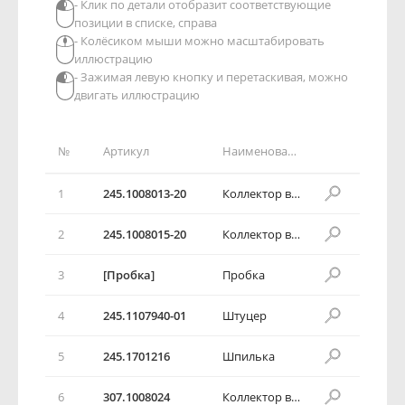
- Клик по детали отобразит соответствующие
позиции в списке, справа
- Колёсиком мыши можно масштабировать
иллюстрацию
- Зажимая левую кнопку и перетаскивая, можно
двигать иллюстрацию
№
Артикул
Наименование детали
1
245.1008013-20
Коллектор впускной в сборе
2
245.1008015-20
Коллектор впускной
3
[Пробка]
Пробка
4
245.1107940-01
Штуцер
5
245.1701216
Шпилька
6
307.1008024
Коллектор выпускной в сборе