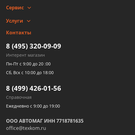
Сотрудничество
Скидки
Сервис
Автомойка и шиномонтаж
Услуги
Заправка кондиционера авто
Изготовление и ремонт рукавов
Контакты
Детейлинг
высокого давления
Тормозных трубок
8 (495) 320-09-09
Рукавов гидроусилителей
Интерент магазин
Рукавов компрессоров и турбин
Пн-Пт с 9:00 до 20 :00
Трубок кондиционеров
Сб, Вск с 10:00 до 18:00
Шлангов трубок КПП АКПП
8 (499) 426-01-56
Развертка пайка медных стальных
Справочная
алюминиевых трубок и штуцеров
Ежедневно с 9:00 до 19:00
ООО АВТОМАГ ИНН 7718781635
office@texkom.ru