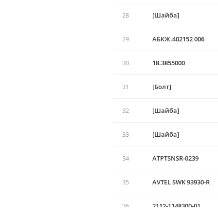
28
[Шайба]
29
АБКЖ.402152 006
30
18.3855000
31
[Болт]
32
[Шайба]
33
[Шайба]
34
ATPTSNSR-0239
35
AVTEL SWK 93930-R
36
2112-1148300-01