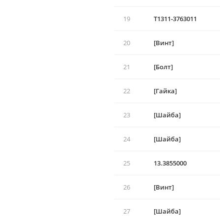
19
T1311-3763011
20
[Винт]
21
[Болт]
22
[Гайка]
23
[Шайба]
24
[Шайба]
25
13.3855000
26
[Винт]
27
[Шайба]