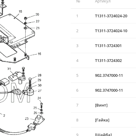
№
Артикул
1
T1311-3724024-20
2
T1311-3724024-10
3
T1311-3724301
4
T1311-3724302
5
902.3747000-11
6
902.3747000-11
7
[Винт]
8
[Гайка]
9
[Шайба]