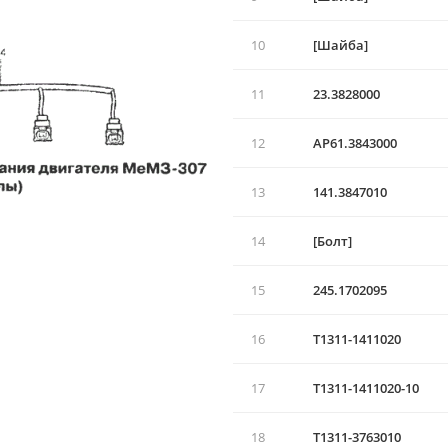
10
[Шайба]
11
23.3828000
12
АР61.3843000
13
141.3847010
14
[Болт]
15
245.1702095
16
T1311-1411020
17
T1311-1411020-10
18
T1311-3763010