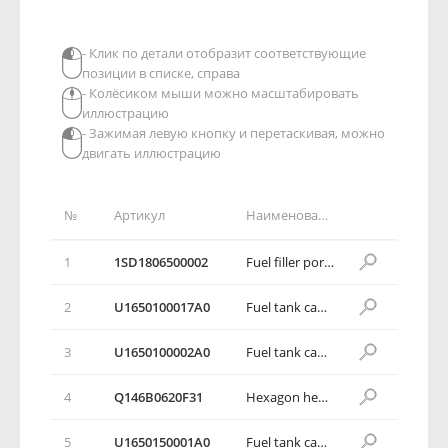
- Клик по детали отобразит соответствующие
позиции в списке, справа
- Колёсиком мыши можно масштабировать
иллюстрацию
- Зажимая левую кнопку и перетаскивая, можно
двигать иллюстрацию
№
Артикул
Наименование детали
1
1SD1806500002
Fuel filler port device
2
U1650100017A0
Fuel tank cap installation assembly
3
U1650100002A0
Fuel tank cap assembly
4
Q146B0620F31
Hexagon head bolt, spring washer and plain washer assembly
5
U1650150001A0
Fuel tank cap lock