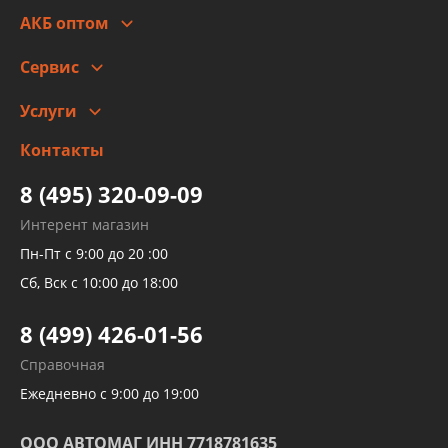
Гарантии и возврат
АКБ оптом
Сотрудничество
Скидки
Сервис
Автомойка и шиномонтаж
Услуги
Заправка кондиционера авто
Изготовление и ремонт рукавов
Контакты
Детейлинг
высокого давления
Тормозных трубок
8 (495) 320-09-09
Рукавов гидроусилителей
Интерент магазин
Рукавов компрессоров и турбин
Пн-Пт с 9:00 до 20 :00
Трубок кондиционеров
Сб, Вск с 10:00 до 18:00
Шлангов трубок КПП АКПП
8 (499) 426-01-56
Развертка пайка медных стальных
Справочная
алюминиевых трубок и штуцеров
Ежедневно с 9:00 до 19:00
ООО АВТОМАГ ИНН 7718781635