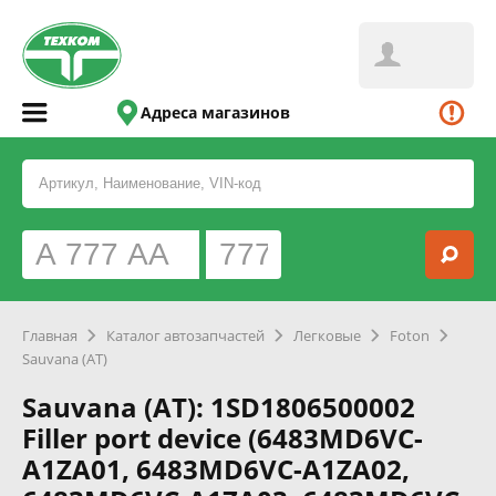
Адреса магазинов
Главная
Каталог автозапчастей
Легковые
Foton
Sauvana (AT)
Sauvana (AT): 1SD1806500002
Filler port device (6483MD6VC-
A1ZA01, 6483MD6VC-A1ZA02,