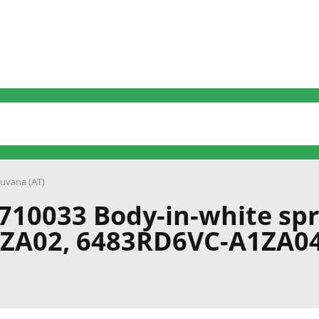
uvana (AT)
710033 Body-in-white spr
1ZA02, 6483RD6VC-A1ZA04