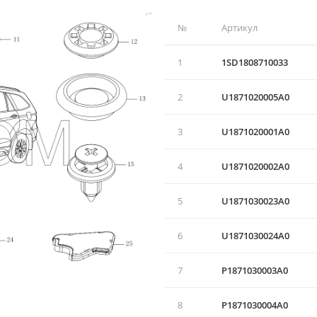
№
Артикул
1
1SD1808710033
2
U1871020005A0
3
U1871020001A0
4
U1871020002A0
5
U1871030023A0
6
U1871030024A0
7
P1871030003A0
8
P1871030004A0