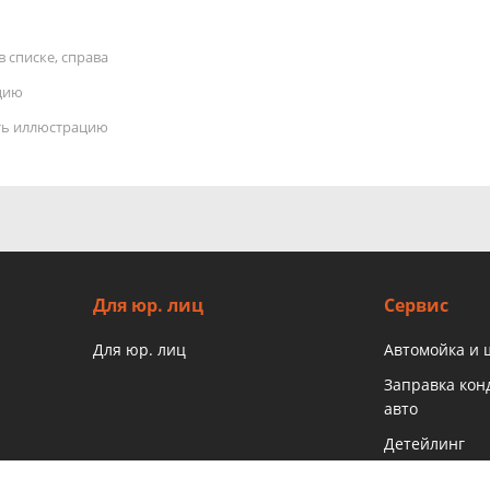
 списке, справа
цию
ать иллюстрацию
Для юр. лиц
Сервис
Для юр. лиц
Автомойка и
Заправка ко
авто
Детейлинг