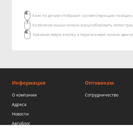
- Клик по детали отобразит соответствующие позиции в
- Колёсиком мыши можно масштабировать иллюстра
- Зажимая левую кнопку и перетаскивая, можно двиг
Информация
Оптовикам
О компании
Сотрудничество
Адреса
Новости
Автоблог
Правовая информация