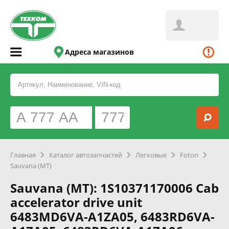
Адреса магазинов
Главная
Каталог автозапчастей
Легковые
Foton
Sauvana (MT)
Sauvana (MT): 1S10371170006 Cab
accelerator drive unit
6483MD6VA-A1ZA05, 6483RD6VA-