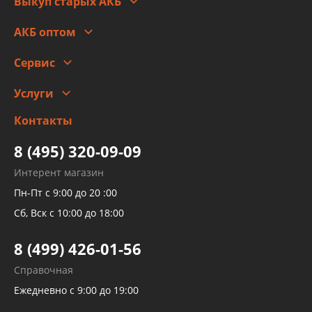
Выкуп старых АКБ
Оплата
Стоимость
Гарантии и возврат
АКБ оптом
Сотрудничество
Скидки
Сервис
Автомойка и шиномонтаж
Услуги
Заправка кондиционера авто
Изготовление и ремонт рукавов
Контакты
Детейлинг
высокого давления
Тормозных трубок
8 (495) 320-09-09
Рукавов гидроусилителей
Интерент магазин
Рукавов компрессоров и турбин
Пн-Пт с 9:00 до 20 :00
Трубок кондиционеров
Сб, Вск с 10:00 до 18:00
Шлангов трубок КПП АКПП
8 (499) 426-01-56
Развертка пайка медных стальных
Справочная
алюминиевых трубок и штуцеров
Ежедневно с 9:00 до 19:00