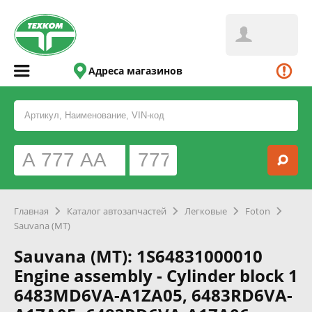
Адреса магазинов
Главная
Каталог автозапчастей
Легковые
Foton
Sauvana (MT)
Sauvana (MT): 1S64831000010
Engine assembly - Cylinder block 1
6483MD6VA-A1ZA05, 6483RD6VA-