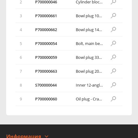
2
Р700000046
Cylinder block set
3
Р700000661
Bowl plug 10x3
4
Р700000662
Bowl plug 14x5
5
Р700000054
Bolt, main bearing cap
6
Р700000059
Bowl plug 33x10
7
Р700000663
Bowl plug 20x6
8
S700000044
Inner 12-angle cylinder head flange bolt M8L50
9
Р700000060
Oil plug - Crankcase
Информация