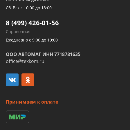
Трубок кондиционеров
Сб, Вск с 10:00 до 18:00
Шлангов трубок КПП АКПП
8 (499) 426-01-56
Развертка пайка медных стальных
Справочная
алюминиевых трубок и штуцеров
Ежедневно с 9:00 до 19:00
ООО АВТОМАГ ИНН 7718781635
office@texkom.ru
Принимаем к оплате