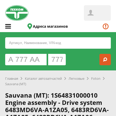
Адреса магазинов
Главная
Каталог автозапчастей
Легковые
Foton
Sauvana (MT)
Sauvana (MT): 1S64831000010
Engine assembly - Drive system
6483MD6VA-A1ZA05, 6483RD6VA-