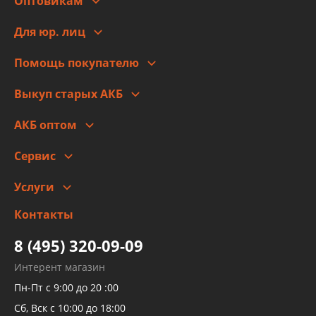
Оптовикам
Адреса
Сотрудничество
Новости
Для юр. лиц
Для юр. лиц
Автоблог
Помощь покупателю
Правовая информация
Что с моим заказом
Выкуп старых АКБ
Оплата
Стоимость
Гарантии и возврат
АКБ оптом
Сотрудничество
Скидки
Сервис
Автомойка и шиномонтаж
Услуги
Заправка кондиционера авто
Изготовление и ремонт рукавов
Контакты
Детейлинг
высокого давления
Тормозных трубок
8 (495) 320-09-09
Рукавов гидроусилителей
Интерент магазин
Рукавов компрессоров и турбин
Пн-Пт с 9:00 до 20 :00
Трубок кондиционеров
Сб, Вск с 10:00 до 18:00