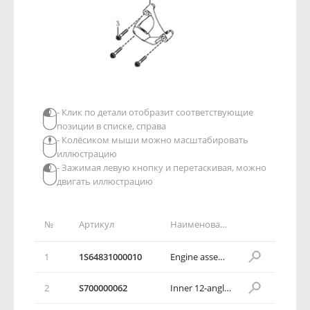
- Клик по детали отобразит соответствующие
позиции в списке, справа
- Колёсиком мыши можно масштабировать
иллюстрацию
- Зажимая левую кнопку и перетаскивая, можно
двигать иллюстрацию
№
Артикул
Наименование детали
1
1S64831000010
Engine assembly
2
S700000062
Inner 12-angle cylinder head flange bolt M8L30