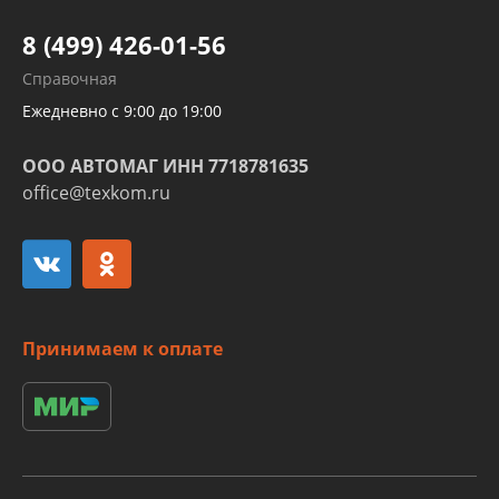
Шлангов трубок КПП АКПП
8 (499) 426-01-56
Развертка пайка медных стальных
Справочная
алюминиевых трубок и штуцеров
Ежедневно с 9:00 до 19:00
ООО АВТОМАГ ИНН 7718781635
office@texkom.ru
Принимаем к оплате