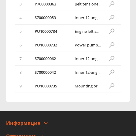
3
Р700000363
Belt tensioner subassembly
4
S700000053
Inner 12-angle cylinder head flange bolt M10L70
5
PU10000734
Engine left suspension bracket
6
PU10000732
Power pump bracket
7
S700000062
Inner 12-angle cylinder head flange bolt M8L30
8
S700000042
Inner 12-angle cylinder head flange bolt M8L45
9
PU10000735
Mounting bracket (RH), engine
Информация
О компании