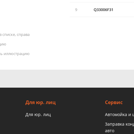
9
Q33006F31
 списке, справа
цию
ать иллюстрацию
Для юр. лиц
Сервис
Для юр. лиц
Автомойка и
Заправка ко
авто