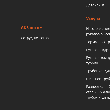
Детейлинг
Услуги
АКБ оптом
Изготовление
рукавов высо
Сотрудничество
Тормозных тр
Рукавов гидр
Рукавов комп
турбин
Трубок конди
Шлангов тру
Развертка па
стальных ал
трубок и шту