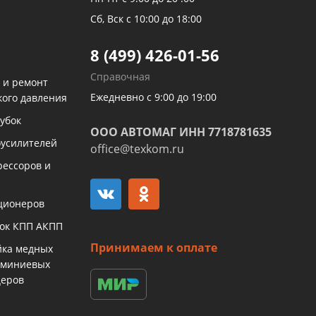
Сб, Вск с 10:00 до 18:00
8 (499) 426-01-56
Справочная
 и ремонт
Ежедневно с 9:00 до 19:00
кого давления
убок
ООО АВТОМАГ ИНН 7718781635
оусилителей
office@texkom.ru
рессоров и
ционеров
бок КПП АКПП
Принимаем к оплате
йка медных
юминиевых
церов