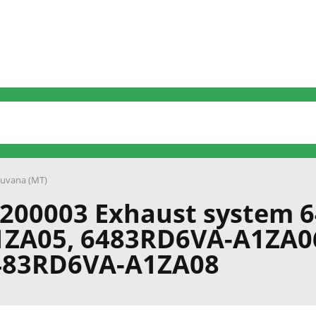
uvana (MT)
1200003 Exhaust system
1ZA05, 6483RD6VA-A1ZA0
483RD6VA-A1ZA08