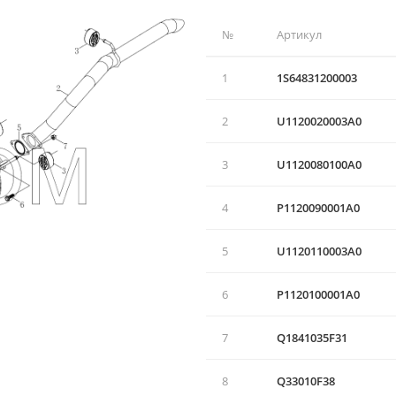
№
Артикул
1
1S64831200003
2
U1120020003A0
3
U1120080100А0
4
Р1120090001А0
5
U1120110003A0
6
Р1120100001А0
7
Q1841035F31
8
Q33010F38