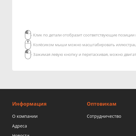
- Клик по детали отобразит соответствующие позиции в
- Колёсиком мыши можно масштабировать иллюстра
- Зажимая левую кнопку и перетаскивая, можно двиг
Информация
Оптовикам
О компании
Сотрудничество
Адреса
Новости