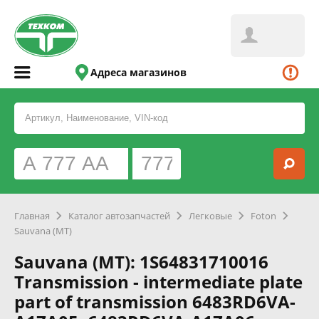
Адреса магазинов
Главная
Каталог автозапчастей
Легковые
Foton
Sauvana (MT)
Sauvana (MT): 1S64831710016
Transmission - intermediate plate
part of transmission 6483RD6VA-