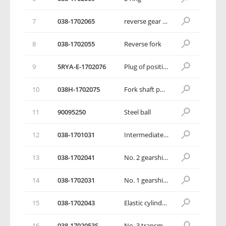
7
038-1702065
reverse gear shifting rocker arm
8
038-1702055
Reverse fork
9
5RYA-E-1702076
Plug of positioning spring
10
038Н-1702075
Fork shaft positioning spring
11
90095250
Steel ball
12
038-1701031
Intermediate plate
13
038-1702041
No. 2 gearshift shaft
14
038-1702031
No. 1 gearshift shaft
15
038-1702043
Elastic cylindrical pin
16
038-1702053S
No. 3 transmission fork components