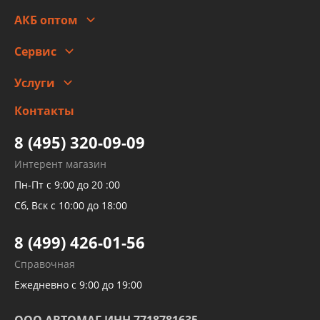
Стоимость
Гарантии и возврат
АКБ оптом
Сотрудничество
Скидки
Сервис
Автомойка и шиномонтаж
Услуги
Заправка кондиционера авто
Изготовление и ремонт рукавов
Контакты
Детейлинг
высокого давления
Тормозных трубок
8 (495) 320-09-09
Рукавов гидроусилителей
Интерент магазин
Рукавов компрессоров и турбин
Пн-Пт с 9:00 до 20 :00
Трубок кондиционеров
Сб, Вск с 10:00 до 18:00
Шлангов трубок КПП АКПП
8 (499) 426-01-56
Развертка пайка медных стальных
Справочная
алюминиевых трубок и штуцеров
Ежедневно с 9:00 до 19:00
ООО АВТОМАГ ИНН 7718781635