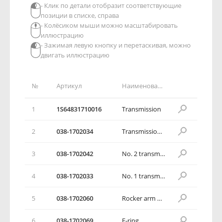
- Клик по детали отобразит соответствующие
позиции в списке, справа
- Колёсиком мыши можно масштабировать
иллюстрацию
- Зажимая левую кнопку и перетаскивая, можно
двигать иллюстрацию
№
Артикул
Наименование детали
1
1S64831710016
Transmission
2
038-1702034
Transmission fork positioning bolt
3
038-1702042
No. 2 transmission fork
4
038-1702033
No. 1 transmission fork
5
038-1702060
Rocker arm bracket for reverse gear and change gear
6
038-1702069
E-ring