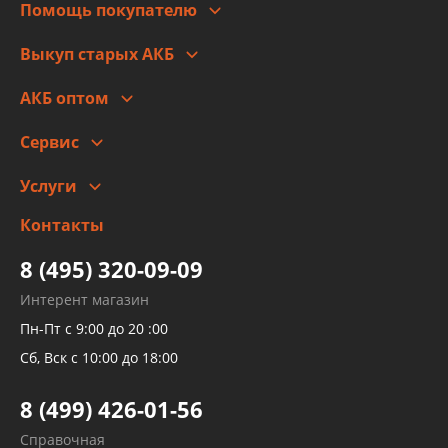
Помощь покупателю
Правовая информация
Что с моим заказом
Выкуп старых АКБ
Оплата
Стоимость
Гарантии и возврат
АКБ оптом
Сотрудничество
Скидки
Сервис
Автомойка и шиномонтаж
Услуги
Заправка кондиционера авто
Изготовление и ремонт рукавов
Контакты
Детейлинг
высокого давления
Тормозных трубок
8 (495) 320-09-09
Рукавов гидроусилителей
Интерент магазин
Рукавов компрессоров и турбин
Пн-Пт с 9:00 до 20 :00
Трубок кондиционеров
Сб, Вск с 10:00 до 18:00
Шлангов трубок КПП АКПП
8 (499) 426-01-56
Развертка пайка медных стальных
Справочная
алюминиевых трубок и штуцеров