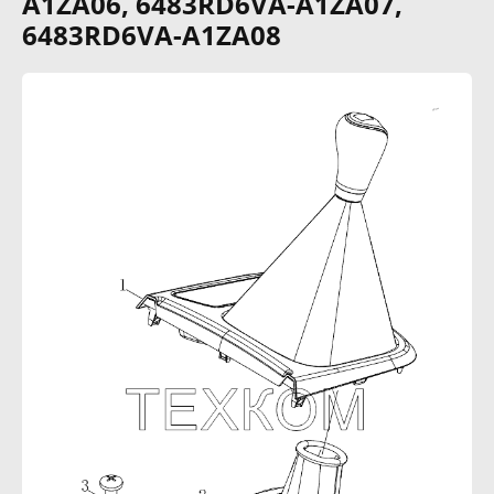
A1ZA06, 6483RD6VA-A1ZA07,
6483RD6VA-A1ZA08