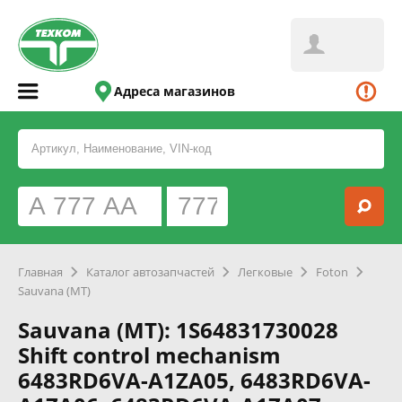
Адреса магазинов
Главная
Каталог автозапчастей
Легковые
Foton
Sauvana (MT)
Sauvana (MT): 1S64831730028
Shift control mechanism
6483RD6VA-A1ZA05, 6483RD6VA-