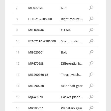
7
MF430123
Nut
8
FT1021-2305000
Right mounting bracket assembly
9
МВ160946
Oil seal
10
FT1021A1-2301000
Shaft bushing subassembly
11
МВ620501
Bolt
12
MR470683
Differential bearing
13
МВ290360-65
Thrust washer, Gear, axle shaft
14
МВ290250
Axle shaft gear
15
MJ645970
Gasket-planetary gear
16
MR195611
Planetary gear