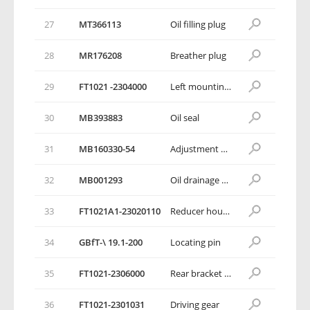
27
МТ366113
Oil filling plug
28
MR176208
Breather plug
29
FT1021 -2304000
Left mounting bracket assembly
30
МВ393883
Oil seal
31
МВ160330-54
Adjustment shim - Differential
32
МВ001293
Oil drainage plug subassembly
33
FT1021A1-23020110
Reducer housing
34
GBfT-\ 19.1-200
Locating pin
35
FT1021-2306000
Rear bracket assembly
36
FT1021-2301031
Driving gear