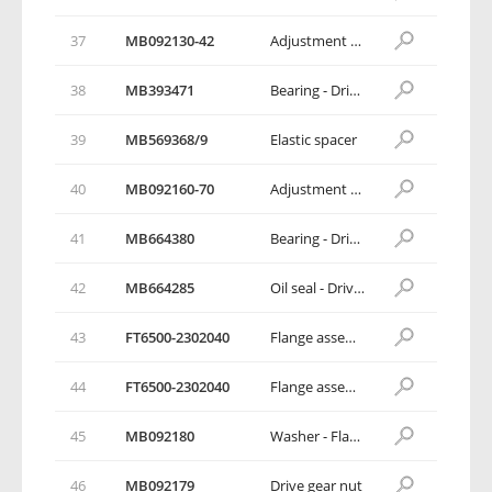
37
MB092130-42
Adjustment washer-Front bearing
38
MB393471
Bearing - Drive gear, front
39
MB569368/9
Elastic spacer
40
MB092160-70
Adjustment shim - Rear bearing
41
MB664380
Bearing - Drive gear, rear
42
MB664285
Oil seal - Drive gear
43
FT6500-2302040
Flange assembly
44
FT6500-2302040
Flange assembly
45
МВ092180
Washer - Flange
46
МВ092179
Drive gear nut