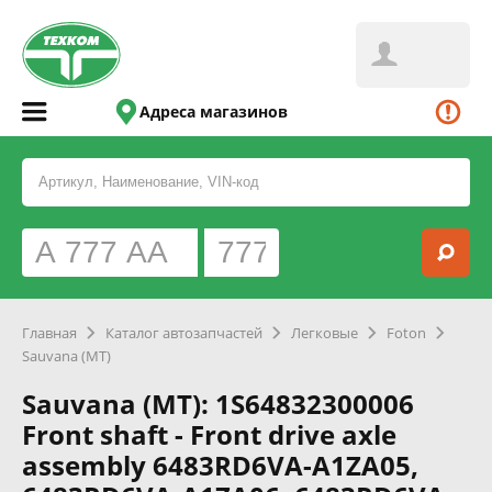
Адреса магазинов
Главная
Каталог автозапчастей
Легковые
Foton
Sauvana (MT)
Sauvana (MT): 1S64832300006
Front shaft - Front drive axle
assembly 6483RD6VA-A1ZA05,