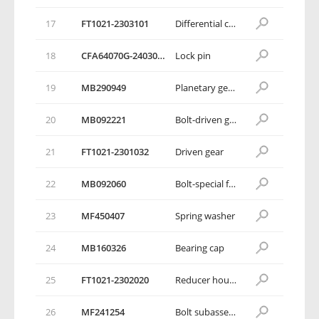
17
FT1021-2303101
Differential case
18
CFA64070G-2403025
Lock pin
19
МВ290949
Planetary gear shaft
20
МВ092221
Bolt-driven gear
21
FT1021-2301032
Driven gear
22
МВ092060
Bolt-special for bearing cover
23
MF450407
Spring washer
24
МВ160326
Bearing cap
25
FT1021-2302020
Reducer housing cover assembly
26
MF241254
Bolt subassembly