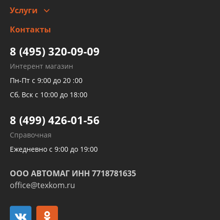
Услуги
Заправка кондиционера авто
Изготовление и ремонт рукавов
Контакты
Детейлинг
высокого давления
Тормозных трубок
8 (495) 320-09-09
Рукавов гидроусилителей
Интерент магазин
Рукавов компрессоров и турбин
Пн-Пт с 9:00 до 20 :00
Трубок кондиционеров
Сб, Вск с 10:00 до 18:00
Шлангов трубок КПП АКПП
8 (499) 426-01-56
Развертка пайка медных стальных
Справочная
алюминиевых трубок и штуцеров
Ежедневно с 9:00 до 19:00
ООО АВТОМАГ ИНН 7718781635
office@texkom.ru