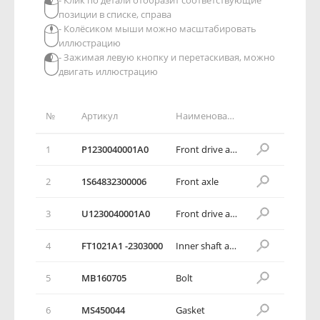
- Клик по детали отобразит соответствующие
позиции в списке, справа
- Колёсиком мыши можно масштабировать
иллюстрацию
- Зажимая левую кнопку и перетаскивая, можно
двигать иллюстрацию
№
Артикул
Наименование детали
1
Р1230040001А0
Front drive axle assembly
2
1S64832300006
Front axle
3
U1230040001А0
Front drive axle assembly
4
FT1021А1 -2303000
Inner shaft assembly
5
МВ160705
Bolt
6
MS450044
Gasket