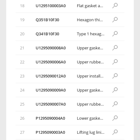
18
U1295100003A0
Flat gasket assembling unit of rear trailing arm and pin shaft
19
Q351B10F30
Hexagon thin nut-Fine thread
20
Q341B10F30
Type 1 hexagon nut
21
U1295090008A0
Upper gasket 1 for rear cushion
22
U1295090006A0
Upper rubber mat 1 for rear cushion
23
U1295090012А0
Upper installed lining panel for rear cushion
24
U1295090009A0
Upper gasket 2 for rear cushion
25
U1295090007A0
Upper rubber mat 2 for rear cushion
26
Р1295090004А0
Lower gasket 1 for rear cushion
27
Р1295090003А0
Lifting lug lining for rear cushion