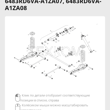
6483RD6VA-A1ZA07, 6483RD6VA-
A1ZA08
- Клик по детали отобразит соответствующие
позиции в списке, справа
- Колёсиком мыши можно масштабировать