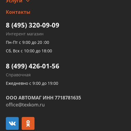
Услуги
Заправка кондиционера авто
Изготовление и ремонт рукавов
Контакты
Детейлинг
высокого давления
Тормозных трубок
8 (495) 320-09-09
Рукавов гидроусилителей
Интерент магазин
Рукавов компрессоров и турбин
Пн-Пт с 9:00 до 20 :00
Трубок кондиционеров
Сб, Вск с 10:00 до 18:00
Шлангов трубок КПП АКПП
8 (499) 426-01-56
Развертка пайка медных стальных
Справочная
алюминиевых трубок и штуцеров
Ежедневно с 9:00 до 19:00
ООО АВТОМАГ ИНН 7718781635
office@texkom.ru