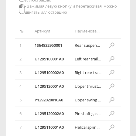
иллюстрацию
- Зажимая левую кнопку и перетаскивая, можно
двигать иллюстрацию
№
Артикул
Наименование детали
1
1S64832950001
Rear suspension
2
U1295100001А0
Left rear trailing arm assembly
3
U1295100002A0
Right rear trailing arm assembly
4
U1295120001А0
Upper thrust rod assembly
5
Р1292020010А0
Upper swing arm shaft nut
6
U1295120002A0
Pin shaft gasket assembling unit of upper traction bar
7
U1295110001A0
Helical spring (RR)