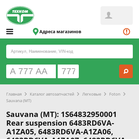
Адреса магазинов
Главная
Каталог автозапчастей
Легковые
Foton
Sauvana (MT)
Sauvana (MT): 1S64832950001
Rear suspension 6483RD6VA-
A1ZA05, 6483RD6VA-A1ZA06,