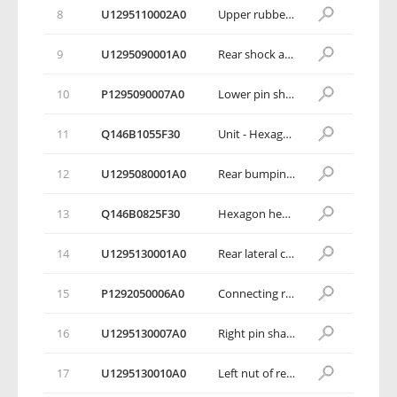
8
U1295110002A0
Upper rubber base of spring
9
U1295090001А0
Rear shock absorber assembly
10
Р1295090007А0
Lower pin shaft for rear cushion
11
Q146B1055F30
Unit - Hexagon head bolt, spring washer and plain washer
12
U1295080001А0
Rear bumping block assembly
13
Q146B0825F30
Hexagon head bolt, spring washer and plain washer assembly
14
U1295130001А0
Rear lateral connecting rod assembly
15
Р1292050006А0
Connecting rod nut
16
U1295130007A0
Right pin shaft of rear lateral connecting rod
17
U1295130010A0
Left nut of rear lateral connecting rod