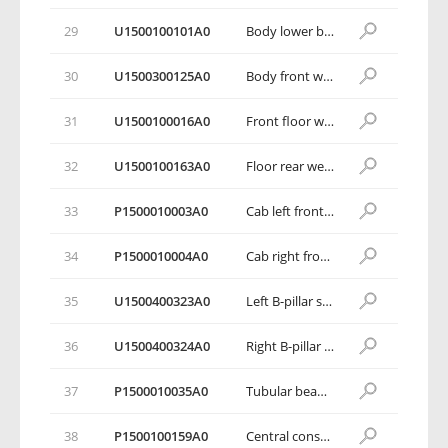
29
U1500100101A0
Body lower body weldment assembly
30
U1500300125A0
Body front wall weldment assembly
31
U1500100016A0
Front floor weldment assembly
32
U1500100163A0
Floor rear weldment assembly
33
P1500010003A0
Cab left front end plate
34
P1500010004A0
Cab right front end plate
35
U1500400323A0
Left B-pillar side collision sensor reinforcement plate
36
U1500400324A0
Right B-pillar side collision sensor reinforcement plate
37
P1500010035A0
Tubular beam right mounting bracket assembly
38
P1500100159A0
Central console mounting bracket assembly 1