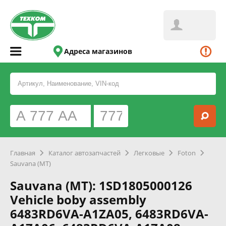
Адреса магазинов
Главная
Каталог автозапчастей
Легковые
Foton
Sauvana (MT)
Sauvana (MT): 1SD1805000126
Vehicle boby assembly
6483RD6VA-A1ZA05, 6483RD6VA-