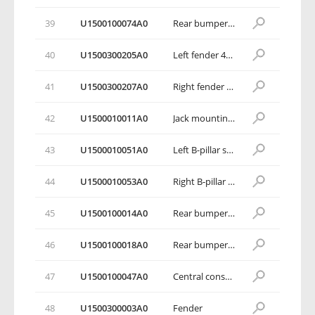
39
U1500100074A0
Rear bumper support plate assembly
40
U1500300205A0
Left fender 4th mounting bracket assembly
41
U1500300207A0
Right fender 4th mounting bracket assembly
42
U1500010011A0
Jack mounting bracket assembly
43
U1500010051A0
Left B-pillar side handrail mounting bracket assembly
44
U1500010053A0
Right B-pillar side handrail mounting bracket assembly
45
U1500100014A0
Rear bumper left side wall connecting bracket
46
U1500100018A0
Rear bumper right side wall connecting bracket
47
U1500100047A0
Central console mounting bracket 2
48
U1500300003A0
Fender