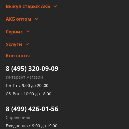
Выкуп старых АКБ
Оплата
Стоимость
Гарантии и возврат
АКБ оптом
Сотрудничество
Скидки
Сервис
Автомойка и шиномонтаж
Услуги
Заправка кондиционера авто
Изготовление и ремонт рукавов
Контакты
Детейлинг
высокого давления
Тормозных трубок
8 (495) 320-09-09
Рукавов гидроусилителей
Интерент магазин
Рукавов компрессоров и турбин
Пн-Пт с 9:00 до 20 :00
Трубок кондиционеров
Сб, Вск с 10:00 до 18:00
Шлангов трубок КПП АКПП
8 (499) 426-01-56
Развертка пайка медных стальных
Справочная
алюминиевых трубок и штуцеров
Ежедневно с 9:00 до 19:00