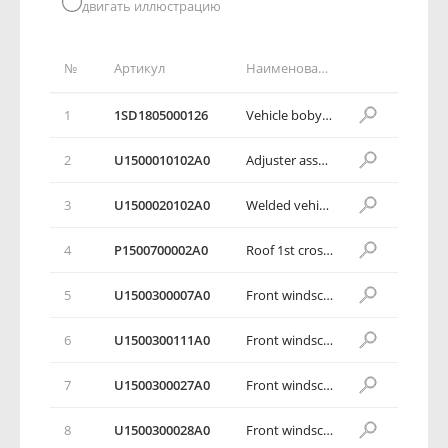
двигать иллюстрацию
№
Артикул
Наименование детали
1
1SD1805000126
Vehicle boby assembly
2
U1500010102А0
Adjuster assembly, white vehicle body
3
U1500020102A0
Welded vehicle body assembly, white
4
P1500700002A0
Roof 1st crossbeam assembly
5
U1500300007A0
Front windscreen lower crossbeam assembly
6
U1500300111A0
Front windscreen lower crossbeam body assembly
7
U1500300027A0
Front windscreen lower crossbeam left end plate assembly
8
U1500300028A0
Front windscreen lower crossbeam right end plate assembly