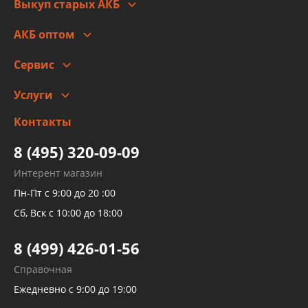
Выкуп старых АКБ
Оплата
Стоимость
Гарантии и возврат
АКБ оптом
Сотрудничество
Скидки
Сервис
Автомойка и шиномонтаж
Услуги
Заправка кондиционера авто
Изготовление и ремонт рукавов
Контакты
Детейлинг
высокого давления
Тормозных трубок
8 (495) 320-09-09
Рукавов гидроусилителей
Интерент магазин
Рукавов компрессоров и турбин
Пн-Пт с 9:00 до 20 :00
Трубок кондиционеров
Сб, Вск с 10:00 до 18:00
Шлангов трубок КПП АКПП
8 (499) 426-01-56
Развертка пайка медных стальных
Справочная
алюминиевых трубок и штуцеров
Ежедневно с 9:00 до 19:00