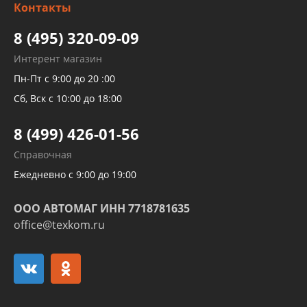
Контакты
Детейлинг
высокого давления
Тормозных трубок
8 (495) 320-09-09
Рукавов гидроусилителей
Интерент магазин
Рукавов компрессоров и турбин
Пн-Пт с 9:00 до 20 :00
Трубок кондиционеров
Сб, Вск с 10:00 до 18:00
Шлангов трубок КПП АКПП
8 (499) 426-01-56
Развертка пайка медных стальных
Справочная
алюминиевых трубок и штуцеров
Ежедневно с 9:00 до 19:00
ООО АВТОМАГ ИНН 7718781635
office@texkom.ru