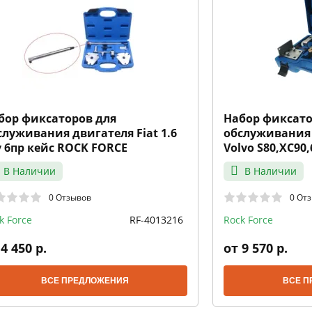
бор фиксаторов для
Набор фиксато
служивания двигателя Fiat 1.6
обслуживания 
v 6пр кейс ROCK FORCE
Volvo S80,XC90,
кейс ROCK FOR
В Наличии
В Наличии
0 Отзывов
0 От
k Force
RF-4013216
Rock Force
4 450 р.
от 9 570 р.
ВСЕ ПРЕДЛОЖЕНИЯ
ВСЕ П