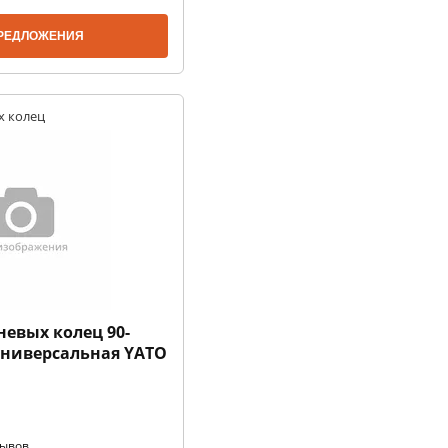
РЕДЛОЖЕНИЯ
х колец
евых колец 90-
универсальная YATO
зывов