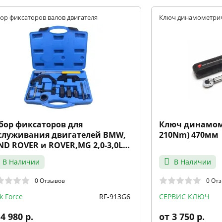
ор фиксаторов валов двигателя
Ключ динамометри
бор фиксаторов для
Ключ динамоме
служивания двигателей BMW,
210Nm) 470мм
ND ROVER и ROVER,MG 2,0-3,0L
пр кейс ROCK FORC
В Наличии
В Наличии
0 Отзывов
0 От
k Force
RF-913G6
СЕРВИС КЛЮЧ
4 980 р.
от 3 750 р.