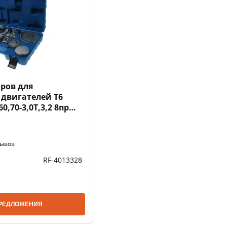
ров для
двигателей T6
60,70-3,0T,3,2 8пр
CE
зывов
RF-4013328
РЕДЛОЖЕНИЯ