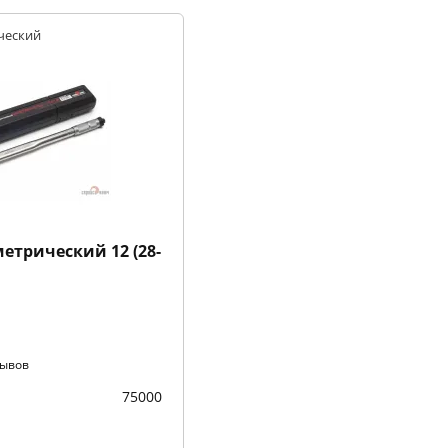
ческий
трический 12 (28-
зывов
75000