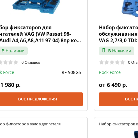
бор фиксаторов для
Набор фиксато
игателей VAG (VW Passat 98-
обслуживания
Audi A4,A6,A8,A11 97-04) 8пр кейс
VAG 2,7/3,0 TDI
CK FORCE
Phaeton 10пр к
В Наличии
В Наличии
0 Отзывов
0 От
k Force
RF-908G5
Rock Force
1 980 р.
от 6 490 р.
ВСЕ ПРЕДЛОЖЕНИЯ
ВСЕ П
ор фиксаторов валов двигателя
Набор фиксаторов в