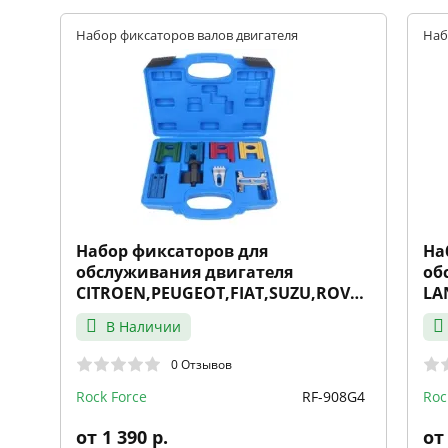
Набор фиксаторов валов двигателя
Наб
Набор фиксаторов для
На
обслуживания двигателя
об
CITROEN,PEUGEOT,FIAT,SUZU,ROVER,SAAB
LA
8пр кейс ROCK FORCE
13
В Наличии
0 Отзывов
Rock Force
RF-908G4
Roc
от 1 390 р.
от 