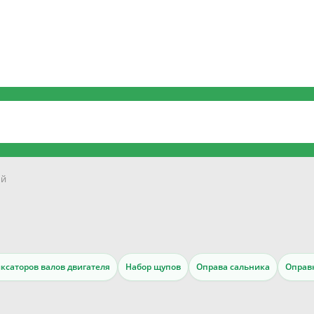
ый
ксаторов валов двигателя
Набор щупов
Оправа сальника
Оправ