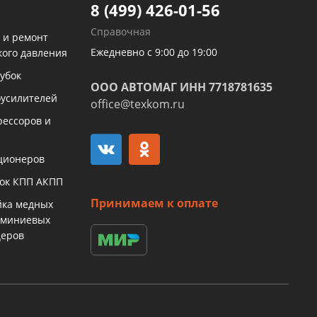
8 (499) 426-01-56
Справочная
 и ремонт
Ежедневно с 9:00 до 19:00
кого давления
убок
ООО АВТОМАГ ИНН 7718781635
оусилителей
office@texkom.ru
рессоров и
ционеров
бок КПП АКПП
Принимаем к оплате
йка медных
юминиевых
церов