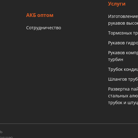
Услуги
АКБ оптом
Изготовление
рукавов высо
Сотрудничество
Тормозных тр
Рукавов гидр
Рукавов комп
турбин
Трубок конди
Шлангов тру
Развертка па
стальных ал
трубок и шту
ть
екущую