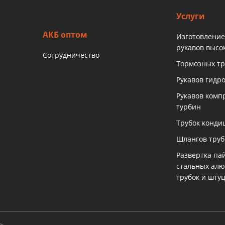
Услуги
АКБ оптом
Изготовление
рукавов высо
Сотрудничество
Тормозных тр
Рукавов гидр
Рукавов комп
турбин
Трубок конди
Шлангов тру
Развертка па
стальных ал
трубок и шту
ть