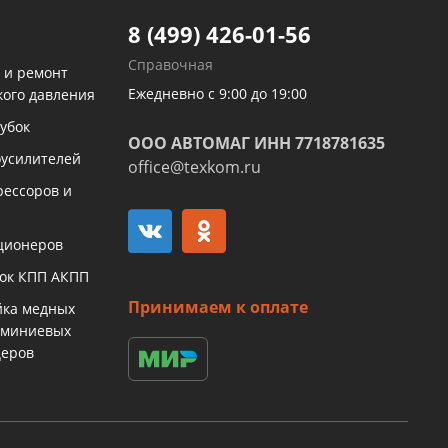
8 (499) 426-01-56
Справочная
 и ремонт
Ежедневно с 9:00 до 19:00
кого давления
убок
ООО АВТОМАГ ИНН 7718781635
оусилителей
office@texkom.ru
рессоров и
ционеров
бок КПП АКПП
Принимаем к оплате
йка медных
юминиевых
церов