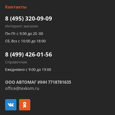
Изготовление и ремонт рукавов
Контакты
Детейлинг
высокого давления
Тормозных трубок
8 (495) 320-09-09
Рукавов гидроусилителей
Интерент магазин
Рукавов компрессоров и турбин
Пн-Пт с 9:00 до 20 :00
Трубок кондиционеров
Сб, Вск с 10:00 до 18:00
Шлангов трубок КПП АКПП
8 (499) 426-01-56
Развертка пайка медных стальных
Справочная
алюминиевых трубок и штуцеров
Ежедневно с 9:00 до 19:00
ООО АВТОМАГ ИНН 7718781635
office@texkom.ru