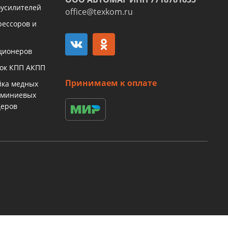
оусилителей
office@texkom.ru
рессоров и
ционеров
бок КПП АКПП
Принимаем к оплате
йка медных
юминиевых
церов