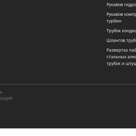
Рукавов гидр
Рукавов комп
турбин
Трубок конди
Шлангов тру
Развертка па
стальных ал
трубок и шту
ть
екущую