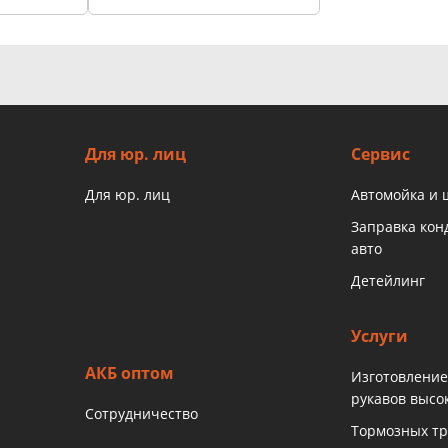
Для юр. лиц
Сервис
Для юр. лиц
Автомойка и
Заправка ко
авто
Детейлинг
Услуги
АКБ оптом
Изготовление
рукавов высо
Сотрудничество
Тормозных тр