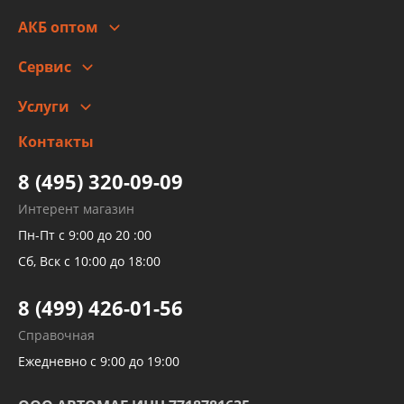
Стоимость
Гарантии и возврат
АКБ оптом
Сотрудничество
Скидки
Сервис
Автомойка и шиномонтаж
Услуги
Заправка кондиционера авто
Изготовление и ремонт рукавов
Контакты
Детейлинг
высокого давления
Тормозных трубок
8 (495) 320-09-09
Рукавов гидроусилителей
Интерент магазин
Рукавов компрессоров и турбин
Пн-Пт с 9:00 до 20 :00
Трубок кондиционеров
Сб, Вск с 10:00 до 18:00
Шлангов трубок КПП АКПП
8 (499) 426-01-56
Развертка пайка медных стальных
Справочная
алюминиевых трубок и штуцеров
Ежедневно с 9:00 до 19:00