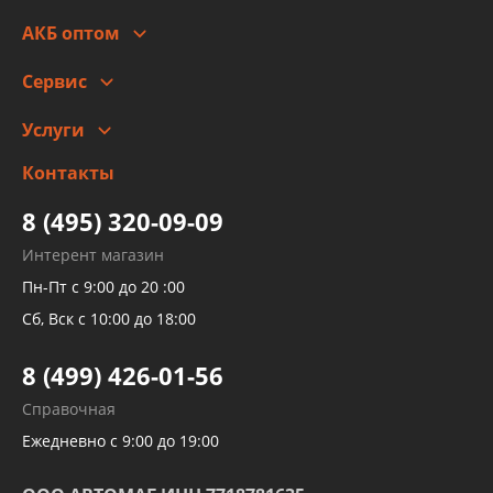
Стоимость
Гарантии и возврат
АКБ оптом
Сотрудничество
Скидки
Сервис
Автомойка и шиномонтаж
Услуги
Заправка кондиционера авто
Изготовление и ремонт рукавов
Контакты
Детейлинг
высокого давления
Тормозных трубок
8 (495) 320-09-09
Рукавов гидроусилителей
Интерент магазин
Рукавов компрессоров и турбин
Пн-Пт с 9:00 до 20 :00
Трубок кондиционеров
Сб, Вск с 10:00 до 18:00
Шлангов трубок КПП АКПП
8 (499) 426-01-56
Развертка пайка медных стальных
Справочная
алюминиевых трубок и штуцеров
Ежедневно с 9:00 до 19:00