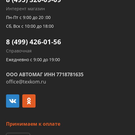
Рукавов гидроусилителей
Интерент магазин
Рукавов компрессоров и турбин
Пн-Пт с 9:00 до 20 :00
Трубок кондиционеров
Сб, Вск с 10:00 до 18:00
Шлангов трубок КПП АКПП
8 (499) 426-01-56
Развертка пайка медных стальных
Справочная
алюминиевых трубок и штуцеров
Ежедневно с 9:00 до 19:00
ООО АВТОМАГ ИНН 7718781635
office@texkom.ru
Принимаем к оплате