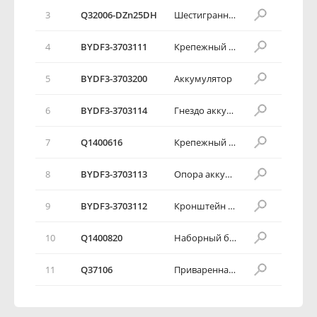
3
Q32006-DZn25DH
Шестигранная фланцевая гайка
4
BYDF3-3703111
Крепежный крюк аккумулятора
5
BYDF3-3703200
Аккумулятор
6
BYDF3-3703114
Гнездо аккумулятора
7
Q1400616
Крепежный болт
8
BYDF3-3703113
Опора аккумулятора
9
BYDF3-3703112
Кронштейн опоры аккумулятора
10
Q1400820
Наборный болт с шестигранной головкой
11
Q37106
Приваренная гайка