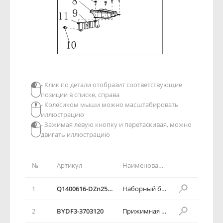
- Клик по детали отобразит соответствующие
позиции в списке, справа
- Колёсиком мыши можно масштабировать
иллюстрацию
- Зажимая левую кнопку и перетаскивая, можно
двигать иллюстрацию
№
Артикул
Наименование детали
1
Q1400616-DZn25DH
Наборный болт с шестигранной головкой с плоской шайбой
2
BYDF3-3703120
Прижимная пластина аккумулятора в сборе