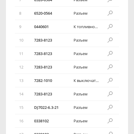
8
6520-0564
Разъем
9
0440601
К топливному баку
10
7283-8123
Разъем
11
7283-8123
Разъем
12
7283-8123
Разъем
13
7282-1010
К выключателю лампы освещения багажного отсека
14
7283-8123
Разъем
15
DJ7022-6.3-21
Разъем
16
0338102
Разъем