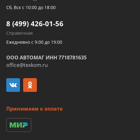
Трубок кондиционеров
Сб, Вск с 10:00 до 18:00
Шлангов трубок КПП АКПП
8 (499) 426-01-56
Развертка пайка медных стальных
Справочная
алюминиевых трубок и штуцеров
Ежедневно с 9:00 до 19:00
ООО АВТОМАГ ИНН 7718781635
office@texkom.ru
Принимаем к оплате