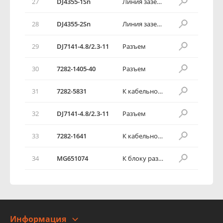
27
DJ4355-1Sn
Линия заземления
28
DJ4355-2Sn
Линия заземления
29
DJ7141-4.8/2.3-11
Разъем
30
7282-1405-40
Разъем
31
7282-5831
К кабельной шине приборной панели
32
DJ7141-4.8/2.3-11
Разъем
33
7282-1641
К кабельной шине крыла
34
MG651074
К блоку разъемов
Информация