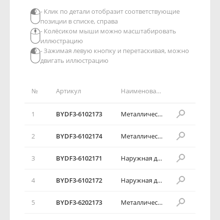
- Клик по детали отобразит соответствующие
позиции в списке, справа
- Колёсиком мыши можно масштабировать
иллюстрацию
- Зажимая левую кнопку и перетаскивая, можно
двигать иллюстрацию
№
Артикул
Наименование детали
1
BYDF3-6102173
Металлическая наружная декоративная накладка левой передней двери
2
BYDF3-6102174
Металлическая наружная декоративная накладка правой передней двери
3
BYDF3-6102171
Наружная декоративная полоска левой передней двери
4
BYDF3-6102172
Наружная декоративная полоска правой передней двери
5
BYDF3-6202173
Металлическая наружная декоративная накладка левой задней двери