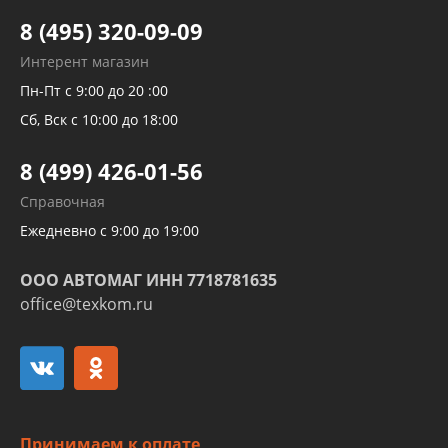
Тормозных трубок
8 (495) 320-09-09
Рукавов гидроусилителей
Интерент магазин
Рукавов компрессоров и турбин
Пн-Пт с 9:00 до 20 :00
Трубок кондиционеров
Сб, Вск с 10:00 до 18:00
Шлангов трубок КПП АКПП
8 (499) 426-01-56
Развертка пайка медных стальных
Справочная
алюминиевых трубок и штуцеров
Ежедневно с 9:00 до 19:00
ООО АВТОМАГ ИНН 7718781635
office@texkom.ru
Принимаем к оплате