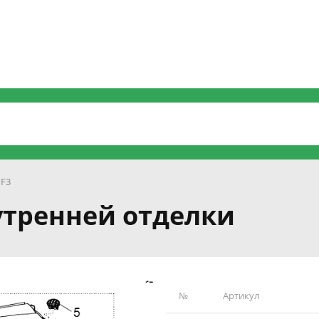
 F3
утренней отделки
№
Артикул