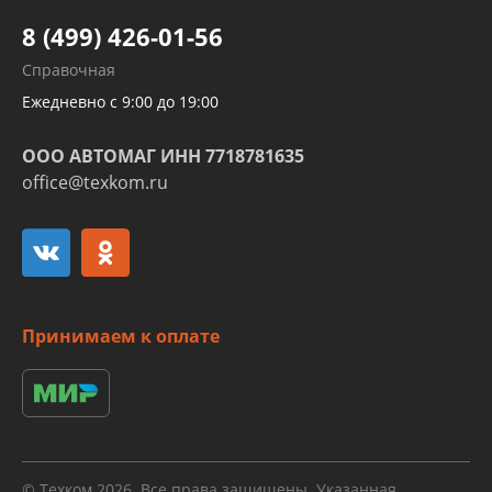
Шлангов трубок КПП АКПП
8 (499) 426-01-56
Развертка пайка медных стальных
Справочная
алюминиевых трубок и штуцеров
Ежедневно с 9:00 до 19:00
ООО АВТОМАГ ИНН 7718781635
office@texkom.ru
Принимаем к оплате
© Техком 2026. Все права защищены. Указанная