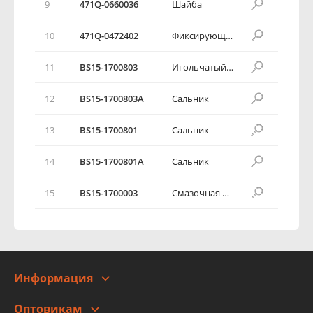
9
471Q-0660036
Шайба
10
471Q-0472402
Фиксирующий шплинт
11
BS15-1700803
Игольчатый подшипник
12
BS15-1700803A
Сальник
13
BS15-1700801
Сальник
14
BS15-1700801A
Сальник
15
BS15-1700003
Смазочная направляющая канавка
Информация
О компании
Оптовикам