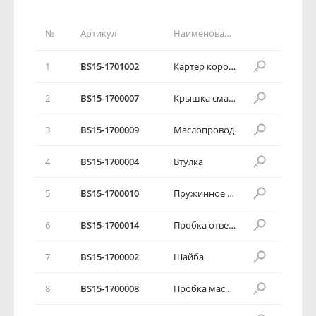
№
Артикул
Наименование детали
1
BS15-1701002
Картер коробки переключения передач
2
BS15-1700007
Крышка смазочной канавки
3
BS15-1700009
Маслопровод
4
BS15-1700004
Втулка
5
BS15-1700010
Пружинное стопорное кольцо
6
BS15-1700014
Пробка отверстия для спуска масла
7
BS15-1700002
Шайба
8
BS15-1700008
Пробка маслоналивного отверстия