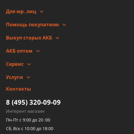
Адреса
Сотрудничество
Новости
Для юр. лиц
Для юр. лиц
Автоблог
Помощь покупателю
Правовая информация
Что с моим заказом
Выкуп старых АКБ
Оплата
Стоимость
Гарантии и возврат
АКБ оптом
Сотрудничество
Скидки
Сервис
Автомойка и шиномонтаж
Услуги
Заправка кондиционера авто
Изготовление и ремонт рукавов
Контакты
Детейлинг
высокого давления
Тормозных трубок
8 (495) 320-09-09
Рукавов гидроусилителей
Интерент магазин
Рукавов компрессоров и турбин
Пн-Пт с 9:00 до 20 :00
Трубок кондиционеров
Сб, Вск с 10:00 до 18:00