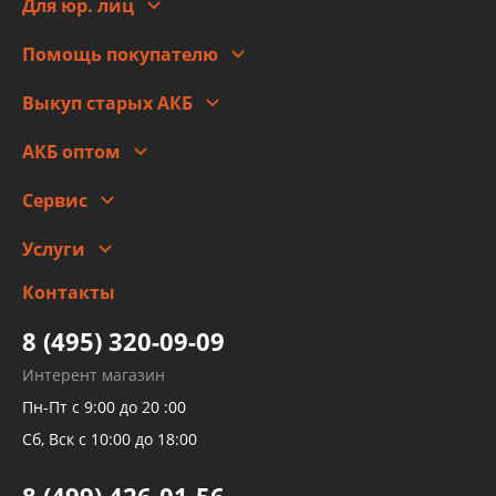
Новости
Для юр. лиц
Для юр. лиц
Автоблог
Помощь покупателю
Правовая информация
Что с моим заказом
Выкуп старых АКБ
Оплата
Стоимость
Гарантии и возврат
АКБ оптом
Сотрудничество
Скидки
Сервис
Автомойка и шиномонтаж
Услуги
Заправка кондиционера авто
Изготовление и ремонт рукавов
Контакты
Детейлинг
высокого давления
Тормозных трубок
8 (495) 320-09-09
Рукавов гидроусилителей
Интерент магазин
Рукавов компрессоров и турбин
Пн-Пт с 9:00 до 20 :00
Трубок кондиционеров
Сб, Вск с 10:00 до 18:00
Шлангов трубок КПП АКПП
8 (499) 426-01-56