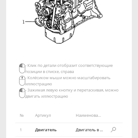
- Клик по детали отобразит соответствующие
позиции в списке, справа
- Колёсиком мыши можно масштабировать
иллюстрацию
- Зажимая левую кнопку и перетаскивая, можно
двигать иллюстрацию
№
Артикул
Наименование детали
1
Двигатель
Двигатель в сборе