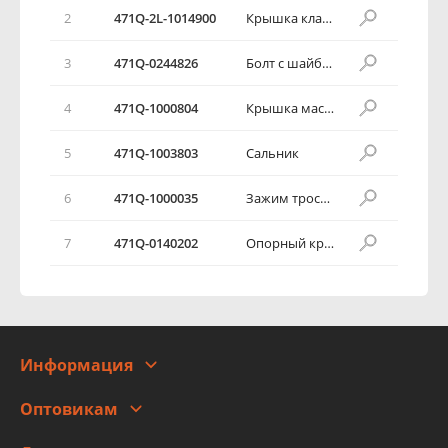
2
471Q-2L-1014900
Крышка клапанной камеры в сборе
3
471Q-0244826
Болт с шайбой в сборе
4
471Q-1000804
Крышка маслоналивного отверстия в сборе
5
471Q-1003803
Сальник
6
471Q-1000035
Зажим троса акселератора
7
471Q-0140202
Опорный кронштейн кабельной шины
Информация
О компании
Оптовикам
Адреса
Сотрудничество