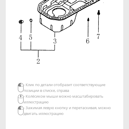
- Клик по детали отобразит соответствующие
позиции в списке, справа
- Колёсиком мыши можно масштабировать
иллюстрацию
- Зажимая левую кнопку и перетаскивая, можно
двигать иллюстрацию