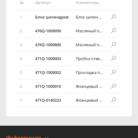
№
Артикул
Наименование детали
1
Блок цилиндров
Блок цилиндров в сборе
2
476Q-1009950
Масляный поддон в сборе
3
476Q-1009800
Масляный поддон
4
471Q-1009003
Пробка отверстия для спуска масла
5
471Q-1009002
Прокладка пробки отверстия для спуска масла
6
471Q-1000010
Фланцевый болт
7
471Q-0140223
Фланцевый болт
Информация