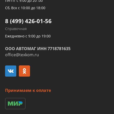
Пн-Пт с 9:00 до 20 :00
Трубок кондиционеров
Сб, Вск с 10:00 до 18:00
Шлангов трубок КПП АКПП
8 (499) 426-01-56
Развертка пайка медных стальных
Справочная
алюминиевых трубок и штуцеров
Ежедневно с 9:00 до 19:00
ООО АВТОМАГ ИНН 7718781635
office@texkom.ru
Принимаем к оплате