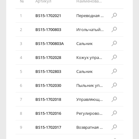
№
Артикул
Наименование детали
1
BS15-1702021
Переводная тяга
2
BS15-1700803
Игольчатый подшипник
3
BS15-1700803A
Сальник
4
BS15-1702028
Кожух управляющего вала
5
BS15-1702803
Сальник
6
BS15-1702030
Пыльник управляющего вала
7
BS15-1702018
Управляющий вал
8
BS15-1702016
Регулировочная шайба
9
BS15-1702017
Возвратная пружина нейтральной передачи