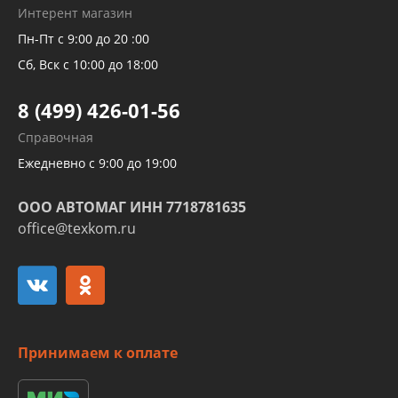
Рукавов гидроусилителей
Интерент магазин
Рукавов компрессоров и турбин
Пн-Пт с 9:00 до 20 :00
Трубок кондиционеров
Сб, Вск с 10:00 до 18:00
Шлангов трубок КПП АКПП
8 (499) 426-01-56
Развертка пайка медных стальных
Справочная
алюминиевых трубок и штуцеров
Ежедневно с 9:00 до 19:00
ООО АВТОМАГ ИНН 7718781635
office@texkom.ru
Принимаем к оплате