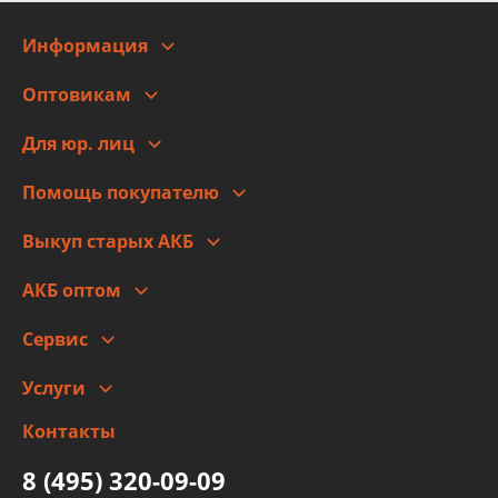
Информация
О компании
Оптовикам
Адреса
Сотрудничество
Новости
Для юр. лиц
Для юр. лиц
Автоблог
Помощь покупателю
Правовая информация
Что с моим заказом
Выкуп старых АКБ
Оплата
Стоимость
Гарантии и возврат
АКБ оптом
Сотрудничество
Скидки
Сервис
Автомойка и шиномонтаж
Услуги
Заправка кондиционера авто
Изготовление и ремонт рукавов
Контакты
Детейлинг
высокого давления
Тормозных трубок
8 (495) 320-09-09