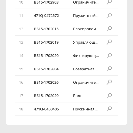
10
BS15-1702903
Ограничительный блок в сборе
11
471Q-0472572
Пружинный шплинт
12
BS15-1702015
Блокировочная пластина
13
BS15-1702019
Управляющий рычаг
14
BS15-1702020
Фиксирующий шплинт
15
BS15-1702804
Возвратная пружина нейтральной передачи в сборе
16
BS15-1702026
Ограничительный кронштейн
17
BS15-1702029
Болт
18
471Q-0450405
Пружинная шайба