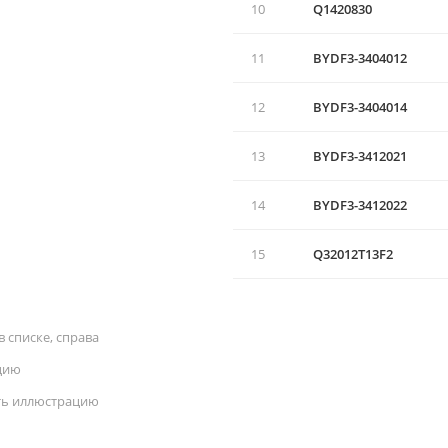
10
Q1420830
11
BYDF3-3404012
12
BYDF3-3404014
13
BYDF3-3412021
14
BYDF3-3412022
15
Q32012T13F2
 списке, справа
цию
ать иллюстрацию