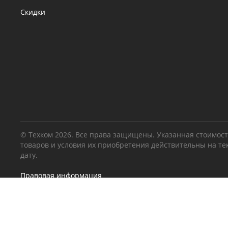
Скидки
© Техком 2026. Все права защищены. Указанная стоимос
товаров и условия их приобретения действительны на т
дату.
Правовая информация
Этот сайт использует cookie-файлы и другие технол