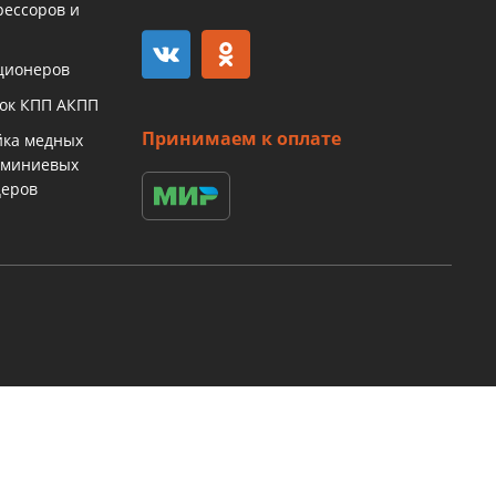
рессоров и
ционеров
бок КПП АКПП
Принимаем к оплате
йка медных
юминиевых
церов
тавления лучшего пользовательского опыта и