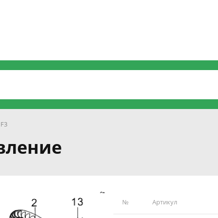
 F3
авление
№
Артикул