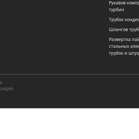
Рукавов комп
турбин
Трубок конди
Шлангов тру
Развертка па
стальных ал
трубок и шту
ть
екущую
огии, чтобы помочь Вам в навигации, а также для предос