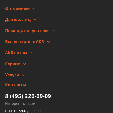
О компании
Оптовикам
Адреса
Сотрудничество
Новости
Для юр. лиц
Для юр. лиц
Автоблог
Помощь покупателю
Правовая информация
Что с моим заказом
Выкуп старых АКБ
Оплата
Стоимость
Гарантии и возврат
АКБ оптом
Сотрудничество
Скидки
Сервис
Автомойка и шиномонтаж
Услуги
Заправка кондиционера авто
Изготовление и ремонт рукавов
Контакты
Детейлинг
высокого давления
Тормозных трубок
8 (495) 320-09-09
Рукавов гидроусилителей
Интерент магазин
Рукавов компрессоров и турбин
Пн-Пт с 9:00 до 20 :00