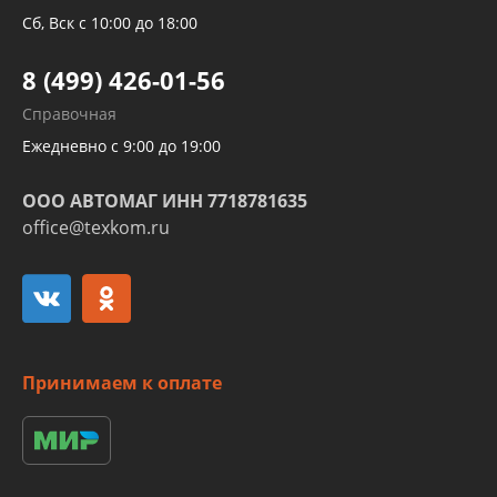
Трубок кондиционеров
Сб, Вск с 10:00 до 18:00
Шлангов трубок КПП АКПП
8 (499) 426-01-56
Развертка пайка медных стальных
Справочная
алюминиевых трубок и штуцеров
Ежедневно с 9:00 до 19:00
ООО АВТОМАГ ИНН 7718781635
office@texkom.ru
Принимаем к оплате